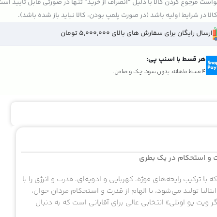
است مرجوع کردن کالا با دلیل "انصراف از خرید" تنها در صورتی قابل تایید اس
الا در شرایط اولیه باشد (در صورت پلمپ بودن، کالا نباید باز شده باشد).
ارسال رایگان برای سفارش های بالای 5,000,000 تومان
هر قسط با اسنپ پی:
4 قسط ماهانه. بدون سود، چک و ضامن.
اوت و استحکام در یک بطری
با ترکیب رایحه‌های فوژه، کهربایی و ادویه‌ای، قدرت و انرژی را با
یتالیا تولید می‌شود، با الهام از قدرت و استحکام مردان جوان،
گر ویت یو اونلی» انتخابی عالی برای آقایانی است که به دنبال