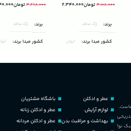
تومان
۲.۳۴۰.۰۰۰
تومان
۴۰.۰۰۰
۳.۴۶۸.۰۰۰
۳.۱۰۸.۰۰۰
افزودن به سبد خرید
افزودن به سبد خرید
برند
ژک ساف
برند
ژک ساف
کشور مبدا برند
ایران
کشور مبدا برند
ایرا
غلظت
ادوپرفیوم
غلظت
ادوپرفیوم
حجم
75 میلی لیتر
حجم
100 میلی لیتر
ماندگاری
متوسط
مناسب برای
مردانه
عطر و ادکلن
باشگاه مشتریان
ماست.
لوازم آرایش
عطر و ادکلن زنانه
مناسب برای
مردانه
طبع
تند و خنک
تدریجی
بهداشت و مراقبت بدن
عطر و ادکلن مردانه
بک نو!
طبع
خنک، شیرین و ملایم
PA_بخش-بو