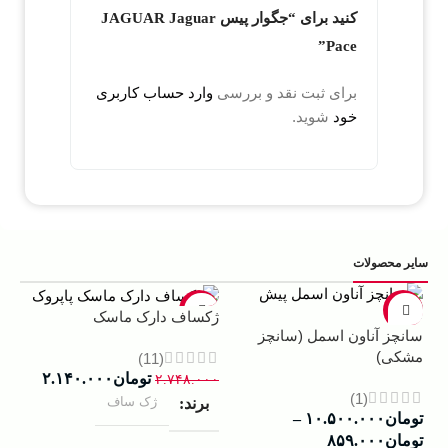
کنید برای “جگوار پیس JAGUAR Jaguar
Pace”
برای ثبت نقد و بررسی
وارد حساب کاربری
خود
شوید.
سایر محصولات
5%
-22%
-13%
ژکساف دارک ماسک
سانچز آناون اسمل (سانچز
ادو
مشکی)
داوینچ
(11)
تومان
۲.۱۴۰.۰۰۰
۲.۷۴۸.۰۰۰
(1)
ژک ساف
برند
تومان
۱۰.۵۰۰.۰۰۰
–
۰۰۰
تومان
۸۵۹.۰۰۰
ب