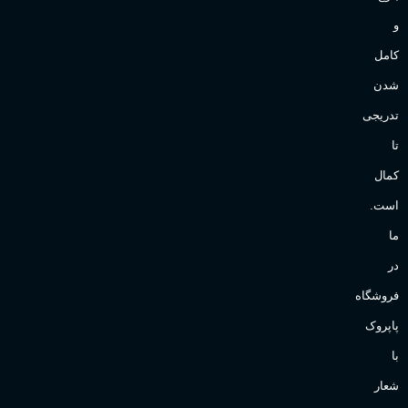
و
کامل
شدن
تدریجی
تا
کمال
است.
ما
در
فروشگاه
پاپروک
با
شعار