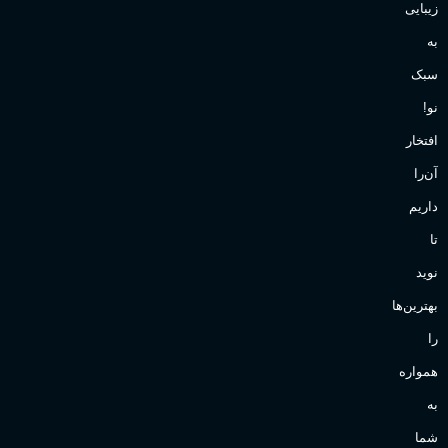
زیبایی
به
سبک
نو!
افتخار
آن‌را
داریم
تا
نوید
بهترین‌ها
را
همواره
به
شما