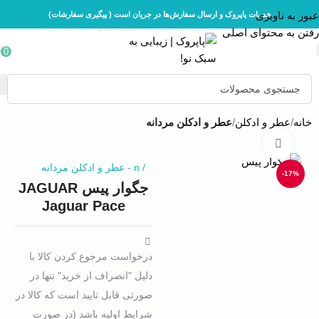
عبور به ناوبری
خدمات پاپروک و ارسال سفارش‌ها در جریان است ( پیگیری سفارشات)
رفتن به محتوای اصلی
0
خانه
عطر و ادکلن
عطر و ادکلن مردانه
بزرگنمایی تصویر
/
n
-
عطر و ادکلن مردانه
-17%
جگوار پیس JAGUAR
Jaguar Pace
درخواست مرجوع کردن کالا با
دلیل "انصراف از خرید" تنها در
صورتی قابل تایید است که کالا در
شرایط اولیه باشد (در صورت