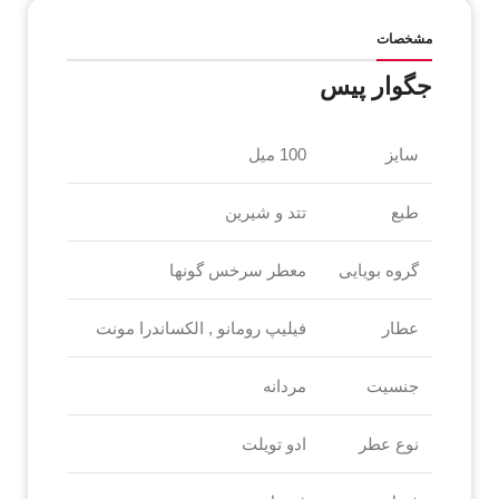
مشخصات
جگوار پیس
سایز
100 میل
طبع
تتد و شیرین
گروه بویایی
معطر سرخس گونها
عطار
فیلیپ رومانو , الکساندرا مونت
جنسیت
مردانه
نوع عطر
ادو تویلت