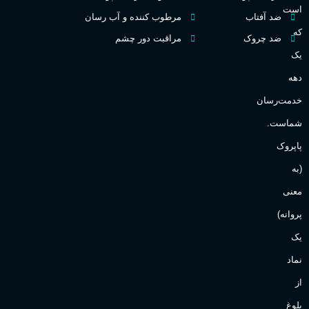
گ
است
ضد آفتاب
مرطوب کننده و آب رسان
میوه ای
گروه بویایی
که
ضد چروک
مراقبت دور چشم
PA_
یک
بالا
ماندگاری
دهه
ن
ش
خدمت‌رسان
مناسب برای
ع
شماست.
آقایان
,
خانم ها
پاپروک
(به
Sanchez
برند
معنی
پروانه)
یک
نماد
از
بلوغ