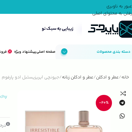
عبور به ناوبری
رفتن به محتوای اصلی
دسته بندی محصولات
صفحه اصلی
پیشنهاد ویژه
فروش
خانه
عطر و ادکلن
عطر و ادکلن زنانه
جیونچی ایریزیستبل ادو پارفوم
nchy
-20%
درخو