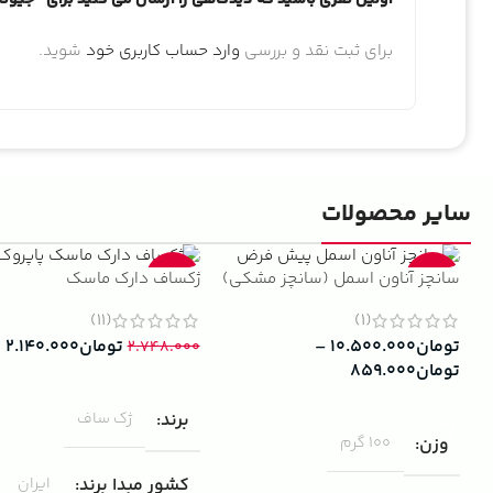
برای ثبت نقد و بررسی
وارد حساب کاربری خود
شوید.
سایر محصولات
سانچز آناون اسمل (سانچز مشکی)
ژکساف دارک ماسک
-22%
-13%
(11)
(1)
تومان
۱۰.۵۰۰.۰۰۰
–
تومان
۲.۱۴۰.۰۰۰
۲.۷۴۸.۰۰۰
تومان
۸۵۹.۰۰۰
افزودن به سبد خرید
انتخاب گزینه ها
برند
ژک ساف
وزن
100 گرم
کشور مبدا برند
ایران