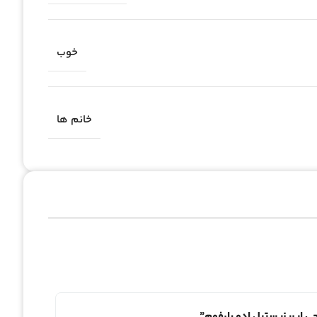
خوب
خانم ها
چی ایریزیستبل ادو پارفوم”