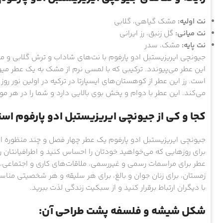
نت اولیه:
مشک گیاهی، گلابی
نت میانی:
گل زنبق، رز ایرانی
نت پایه:
مشک، سدر
جیونچی ایریزیستبل ادو پارفوم با نت‌های شاداب و ترش گلابی و 
این عطر می‌پیوندد. ترکیبی که با لمسی نرم از مشک به یک عطر میو
است. رز این عطر از کوهستان‌های ایسپارتا در ترکیه در اولین نور 
می‌کند. این عطر با دوام و پخش بوی بالایی دارد و شما را در هر م
کجا و کی از جیونچی ایریزیستبل ادو پارفوم اس
جیونچی ایریزیستبل ادو پارفوم یک عطر چهار فصل و چند منظوره است 
برای روزهایی که می‌خواهید خودتان را احساس کنید و اطرافیانتان ر
عطر برای مراسمات رسمی و غیررسمی، ملاقات‌های کاری و اجتماعی، م
زمستان، برای زنان جوان و بالغ، برای هر سلیقه و هر شخصیتی منا
با دیگران ارتباط برقرار کنید و از سبکیت زندگی لذت ببرید.
شکل شیشه و فلسفه پشت طراحی آن: