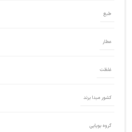
طبع
عطار
غلظت
کشور مبدا برند
گروه بویایی