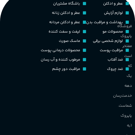
عطر و ادکلن
باشگاه مشتریان
چوبی میوه‌ای مرکباتی
پخش بو
عالی
ک
لوازم آرایش
عطر و ادکلن زنانه
PA_بخش-بو
بهداشت و مراقبت بدن
عطر و ادکلن مردانه
فروشگاه
کشور مبدا برند
فرانسه
غ
محصولات مو
لیفت و سفت کننده
پاپروک
میوه‌ها و مرکبات، وانیل،
لوازم شخصی برقی
ماسک صورت
نت‌های چوبی
طبع
تلخ
,
گرم
مفتخر
ح
مراقبت پوست
محصولات درمانی پوست
است
ضد آفتاب
مرطوب کننده و آب رسان
غلظت
م
که
ضد چروک
مراقبت دور چشم
یک
اکسترکت دو پرفیوم
م
دهه
گروه بویایی
میوه ای
خدمت‌رسان
ط
شماست.
ماندگاری
بالا
پاپروک
گ
(به
مناسب برای
گ