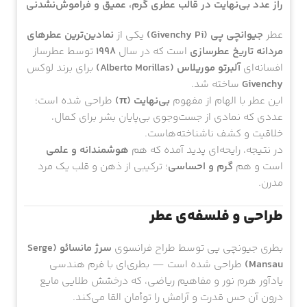
راز عدد بی‌نهایت در قالب عطری گرم، عمیق و فراموش‌نشدنی
عطر
جیوانچی پی (Givenchy Pi)
یکی از
نمادین‌ترین عطرهای
مردانه تاریخ عطرسازی
است که در سال
۱۹۹۸
توسط عطرساز
افسانه‌ای
آلبرتو موریلاس (Alberto Morillas)
برای برند لوکس
Givenchy
ساخته شد.
این عطر با الهام از مفهوم
بی‌نهایت (π)
طراحی شده است؛
عددی که نمادی از جست‌وجوی بی‌پایان بشر برای کمال،
خلاقیت و کشف ناشناخته‌هاست.
در نتیجه، رایحه‌ای پدید آمده که هم
هوشمندانه و علمی
است و هم
گرم و احساسی
؛ ترکیبی از ذهن و قلب یک مرد
مدرن.
طراحی و فلسفه‌ی عطر
بطری جیونچی پی توسط طراح فرانسوی
سرژ مانسائو (Serge
Mansau)
طراحی شده است — بطری‌ای با فرم هندسی
یادآور هرم نور و مفاهیم ریاضی، که درخشش طلایی مایع
درون آن حس قدرت و آرامش را توأمان القا می‌کند.