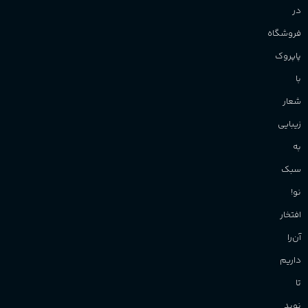
در
فروشگاه
پاپروک
با
شعار
زیبایی
به
سبک
نو!
افتخار
آن‌را
داریم
تا
نوید