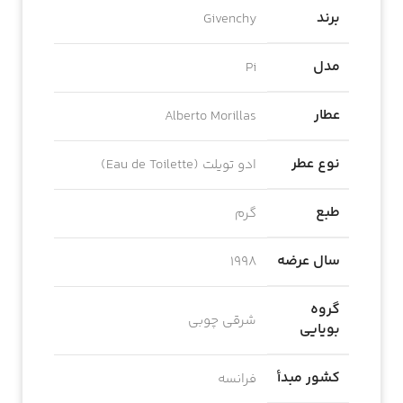
برند
Givenchy
مدل
Pi
عطار
Alberto Morillas
نوع عطر
ادو تویلت (Eau de Toilette)
طبع
گرم
سال عرضه
1998
گروه
شرقی چوبی
بویایی
کشور مبدأ
فرانسه