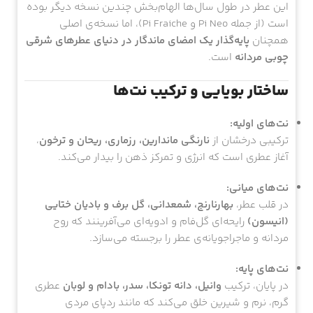
این عطر در طول سال‌ها الهام‌بخش چندین نسخه دیگر بوده
است (از جمله Pi Neo و Pi Fraiche)، اما نسخه‌ی اصلی
همچنان
پایه‌گذار یک امضای ماندگار در دنیای عطرهای شرقی
چوبی مردانه
است.
ساختار بویایی و ترکیب نت‌ها
نت‌های اولیه:
ترکیبی درخشان از
نارنگی ماندارین، رزماری، ریحان و ترخون
،
آغاز عطری است که انرژی و تمرکز ذهن را بیدار می‌کند.
نت‌های میانی:
در قلب عطر،
بهارنارنج، شمعدانی، گل برف و بادیان ختایی
(انیسون)
رایحه‌ای گل‌فام و ادویه‌ای می‌آفرینند که روح
مردانه و ماجراجویانه‌ی عطر را برجسته می‌سازد.
نت‌های پایه:
در پایان، ترکیب
وانیل، دانه تونکا، سدر، بادام و لوبان
عطری
گرم، نرم و شیرین خلق می‌کند که مانند ردپای مردی