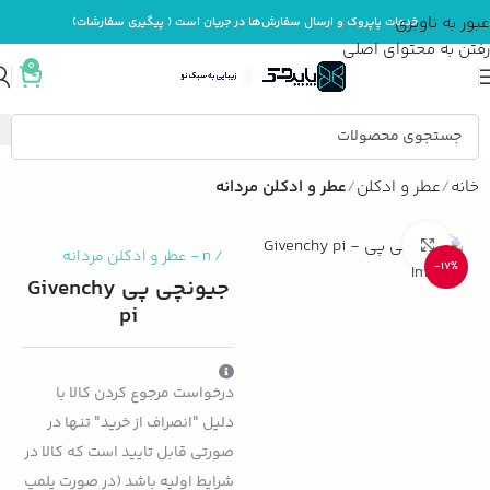
عبور به ناوبری
خدمات پاپروک و ارسال سفارش‌ها در جریان است ( پیگیری سفارشات)
رفتن به محتوای اصلی
0
خانه
عطر و ادکلن
عطر و ادکلن مردانه
بزرگنمایی تصویر
/
n
-
عطر و ادکلن مردانه
-17%
جیونچی پی Givenchy
pi
درخواست مرجوع کردن کالا با
دلیل "انصراف از خرید" تنها در
صورتی قابل تایید است که کالا در
شرایط اولیه باشد (در صورت پلمپ