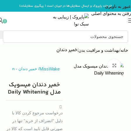
خدمات پاپروک و ارسال سفارش‌ها در جریان است ( پیگیری سفارشات)
عبور به ناوبری
رفتن به محتوای اصلی
0
خمیر دندان
خانه
بهداشت و مراقبت بدن
بزرگنمایی تصویر
MissWake
/
خمیر دندان
-
n
خمیر دندان میسویک
مدل Daily Whitening
درخواست مرجوع کردن کالا با
دلیل "انصراف از خرید" تنها در
صورتی قابل تایید است که کالا در