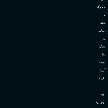
پاپروک
با
شعار
زیبایی
به
سبک
نو!
افتخار
آن‌را
داریم
تا
نوید
بهترین‌ها