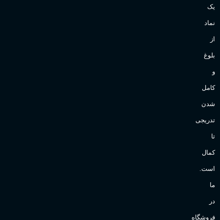
یک
نماد
از
بلوغ
و
کامل
شدن
تدریجی
تا
کمال
است.
ما
در
فروشگاه