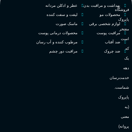
ط
بهداشت و مراقبت بدن
عطر و ادکلن مردانه
فروشگاه
غلظت
محصولات مو
لیفت و سفت کننده
پاپروک
گ
لوازم شخصی برقی
ماسک صورت
مفتخر
اکسترکت دو پرفیوم
مراقبت پوست
محصولات درمانی پوست
گ
است
ضد آفتاب
مرطوب کننده و آب رسان
گروه بویایی
میوه ای
که
ضد چروک
مراقبت دور چشم
PA_
یک
ماندگاری
بالا
دهه
ن
ش
خدمت‌رسان
مناسب برای
ع
شماست.
آقایان
,
خانم ها
پاپروک
(به
برند
Sanchez
معنی
پروانه)