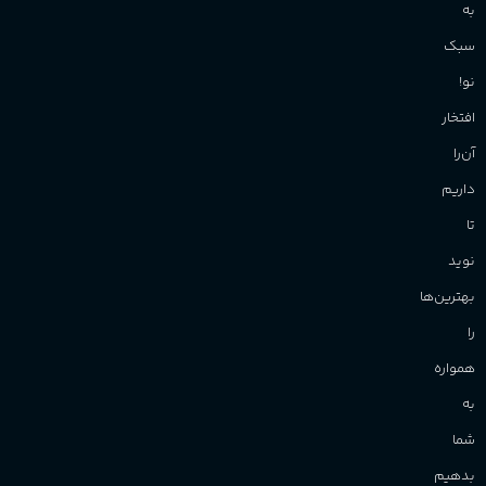
زیبایی
به
سبک
نو!
افتخار
آن‌را
داریم
تا
نوید
بهترین‌ها
را
همواره
به
شما