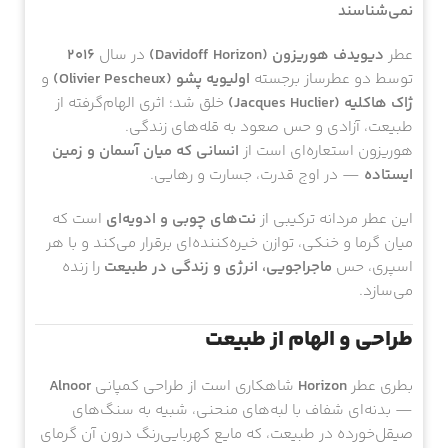
نماد پیوند میان زمین و آسمان — عطری برای مردانی که مرز
نمی‌شناسند
عطر
دیویدف هوریزون (Davidoff Horizon)
در سال
۲۰۱۶
توسط دو عطرساز برجسته
اولیویه پشو (Olivier Pescheux)
و
ژاک هاکلیه (Jacques Huclier)
خلق شد؛ اثری الهام‌گرفته از
طبیعت، آزادی و حس صعود به قله‌های زندگی.
هوریزون استعاره‌ای است از
انسانی که میان آسمان و زمین
ایستاده
— در اوج قدرت، جسارت و رهایی.
این عطر مردانه ترکیبی از
نت‌های چوبی و ادویه‌ای
است که
میان گرما و خنکی، توازن خیره‌کننده‌ای برقرار می‌کند و با هر
اسپری، حس
ماجراجویی، انرژی و زندگی در طبیعت
را زنده
می‌سازد.
طراحی و الهام از طبیعت
بطری عطر
Horizon
شاهکاری است از طراحی کمپانی
Alnoor
— بدنه‌ای شفاف با لبه‌های منحنی، شبیه به سنگ‌های