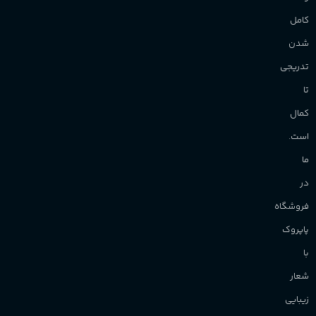
و
کامل
شدن
تدریجی
تا
کمال
است.
ما
در
فروشگاه
پاپروک
با
شعار