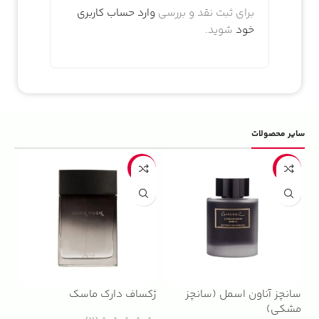
برای ثبت نقد و بررسی
وارد حساب کاربری
خود
شوید.
سایر محصولات
5%
-22%
-13%
سانچز آناون اسمل (سانچز
ژکساف دارک ماسک
ادو