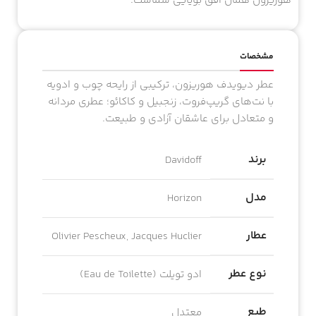
زندگی
را به شما بدهد،
هوریزون همان افق بویایی شماست.
مشخصات
عطر دیویدف هوریزون، ترکیبی از رایحه چوب و ادویه
با نت‌های گریپ‌فروت، زنجبیل و کاکائو؛ عطری مردانه
و متعادل برای عاشقان آزادی و طبیعت.
برند
Davidoff
مدل
Horizon
عطار
Olivier Pescheux, Jacques Huclier
نوع عطر
ادو تویلت (Eau de Toilette)