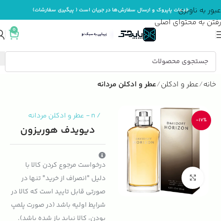
عبور به ناوبری
خدمات پاپروک و ارسال سفارش‌ها در جریان است ( پیگیری سفارشات)
رفتن به محتوای اصلی
0
خانه
عطر و ادکلن
عطر و ادکلن مردانه
/
n
-
عطر و ادکلن مردانه
-17%
دیویدف هوریزون
درخواست مرجوع کردن کالا با
بزرگنمایی تصویر
دلیل "انصراف از خرید" تنها در
صورتی قابل تایید است که کالا در
شرایط اولیه باشد (در صورت پلمپ
بودن، کالا نباید باز شده باشد).