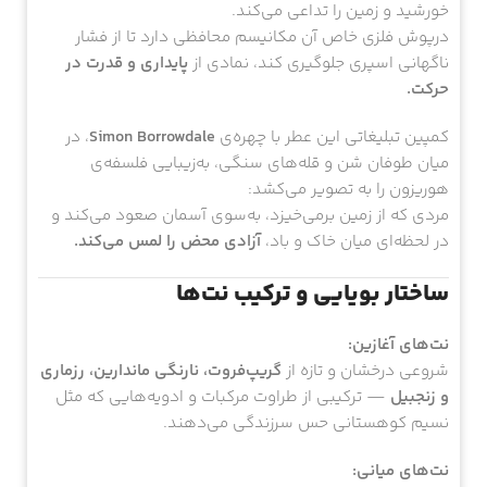
صیقل‌خورده در طبیعت، که مایع کهربایی‌رنگ درون آن گرمای
خورشید و زمین را تداعی می‌کند.
درپوش فلزی خاص آن مکانیسم محافظی دارد تا از فشار
ناگهانی اسپری جلوگیری کند، نمادی از
پایداری و قدرت در
حرکت.
کمپین تبلیغاتی این عطر با چهره‌ی
Simon Borrowdale
، در
میان طوفان شن و قله‌های سنگی، به‌زیبایی فلسفه‌ی
هوریزون را به تصویر می‌کشد:
مردی که از زمین برمی‌خیزد، به‌سوی آسمان صعود می‌کند و
در لحظه‌ای میان خاک و باد،
آزادی محض را لمس می‌کند.
ساختار بویایی و ترکیب نت‌ها
نت‌های آغازین:
شروعی درخشان و تازه از
گریپ‌فروت، نارنگی ماندارین، رزماری
و زنجبیل
— ترکیبی از طراوت مرکبات و ادویه‌هایی که مثل
نسیم کوهستانی حس سرزندگی می‌دهند.