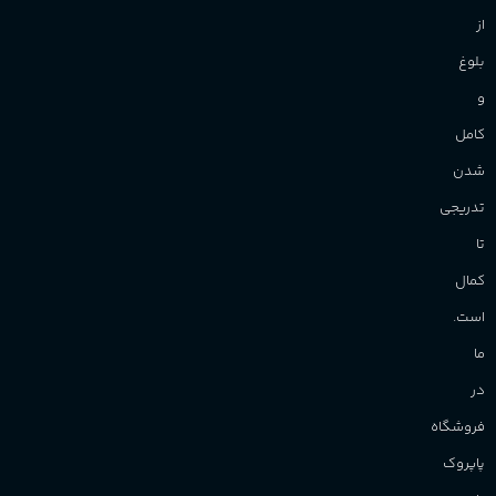
از
بلوغ
و
کامل
شدن
تدریجی
تا
کمال
است.
ما
در
فروشگاه
پاپروک