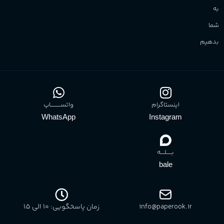
به
شما
بدهیم
اینستاگرام
واتســــــــــاپ
WhatsApp
Instagram
بـــــلــــه
bale
info@paperook.ir
زمان پاسخگویی: 10 الی ۱5