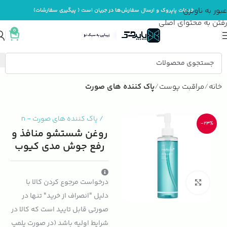
عبور به ناوبری
خدمات پاپروک و ارسال سفارش‌ها در جریان است ( پیگیری سفارشات)
رفتن به محتوای اصلی
0
خانه
مراقبت پوست
پاک کننده های صورت
/
پاک کننده های صورت
-
n
-23%
روغن شستشو منافذ و
رفع جوش مدی کیوب
درخواست مرجوع کردن کالا با
بزرگنمایی تصویر
دلیل "انصراف از خرید" تنها در
صورتی قابل تایید است که کالا در
شرایط اولیه باشد (در صورت پلمپ