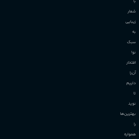
با
شعار
زیبایی
به
سبک
نو!
افتخار
آن‌را
داریم
تا
نوید
بهترین‌ها
را
همواره