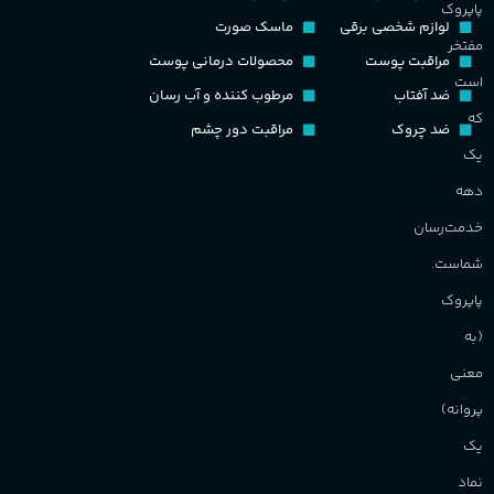
پاپروک
گ
لوازم شخصی برقی
ماسک صورت
مفتخر
اکسترکت دو پرفیوم
مراقبت پوست
محصولات درمانی پوست
گ
است
ضد آفتاب
مرطوب کننده و آب رسان
گروه بویایی
میوه ای
که
ضد چروک
مراقبت دور چشم
PA_
یک
ماندگاری
بالا
دهه
ن
ش
خدمت‌رسان
مناسب برای
م
شماست.
آقایان
,
خانم ها
پاپروک
(به
برند
Sanchez
معنی
پروانه)
یک
نماد