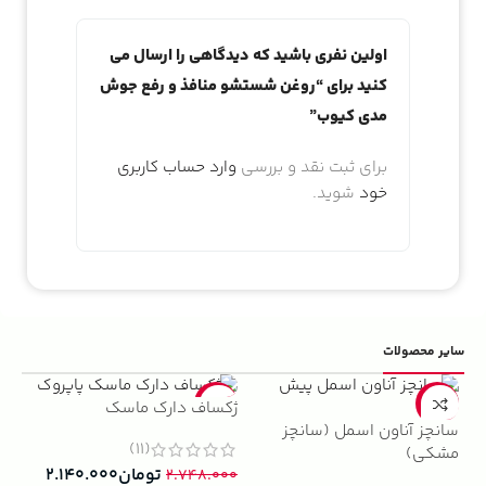
اولین نفری باشید که دیدگاهی را ارسال می
کنید برای “روغن شستشو منافذ و رفع جوش
مدی کیوب”
برای ثبت نقد و بررسی
وارد حساب کاربری
خود
شوید.
سایر محصولات
5%
-22%
-13%
ژکساف دارک ماسک
سانچز آناون اسمل (سانچز
ادو
(11)
مشکی)
داوینچ
تومان
۲.۱۴۰.۰۰۰
۲.۷۴۸.۰۰۰