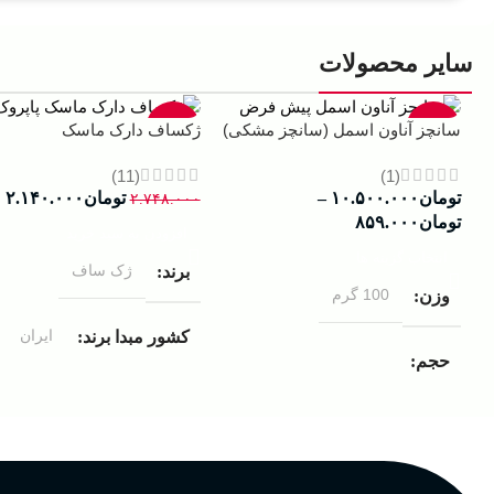
سایر محصولات
-22%
-13%
سانچز آناون اسمل (سانچز مشکی)
ژکساف دارک ماسک
(11)
(1)
تومان
۱۰.۵۰۰.۰۰۰
–
تومان
۲.۱۴۰.۰۰۰
۲.۷۴۸.۰۰۰
تومان
۸۵۹.۰۰۰
افزودن به سبد خرید
انتخاب گزینه ها
ژک ساف
برند
100 گرم
وزن
ایران
کشور مبدا برند
حجم
مردانه
مناسب برای
۱۰۰ میلی لیتر
,
دکانت (10 میلی
لیتر)
گروه بویایی