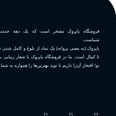
عالی
پخش بو
چوبی میوه‌ای مرکباتی
فرانسه
کشور مبدا برند
PA_بخش-بو
فروشگاه پاپروک مفتخر است که یک دهه خدمت‌
تلخ
,
گرم
طبع
میوه‌ها و مرکبات، وانیل، نت‌ه
شماست.
چوبی
اکسترکت دو پرفیوم
غلظت
پاپروک (به معنی پروانه) یک نماد از بلوغ و کامل شدن 
تا کمال است. ما در فروشگاه پاپروک با شعار زیبایی 
میوه ای
گروه بویایی
نو! افتخار آن‌را داریم تا نوید بهترین‌ها را همواره به شما
بالا
ماندگاری
مناسب برای
آقایان
,
خانم ها