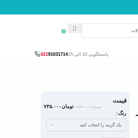
ورود / ثبت نام
0
پاسخگویی 10 الی 15
91031714
021
قیمت
تومان
۷۴۵.۰۰۰
تومان
۱.۴۹۰.۰۰۰
رنگ