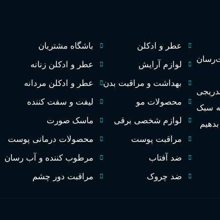
75 میلی لیتر
حجم
مردانه
مناسب برای
متوسط
ماندگاری
عطر و ادکلن
باشگاه مشتریان
تند و خنک
طبع
رسان
لوازم آرایش
عطر و ادکلن زنانه
مردانه
مناسب برای
ای
بهداشت و مراقبت بدن
عطر و ادکلن مردانه
PA_بخش-بو
تدریجی
خنک، شیرین و ملایم
طبع
محصولات مو
لیفت و سفت کننده
به سبک
سیب، نارنج، خربزه، یاسم
لوازم شخصی برقی
ماسک صورت
زنبق کوهی، پاتچولی، عنبر
 بدهیم
گروه بویایی
مشک
مراقبت پوست
محصولات درمانی پوست
گلی خوراکی طبیعت شیرین
ضد آفتاب
مرطوب کننده و آب رسان
ضد چروک
مراقبت دور چشم
PA_بخش-بو
نارنج، پرتقال، لیمو، گل
شمعدانی، بنفشه، پاتچولی، عنبر،