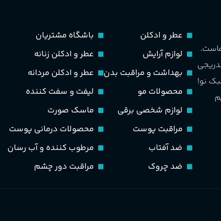
مناسب برای
مردانه
ماندگاری
متوسط
عطر و ادکلن
باشگاه مشتریان
طبع
تند و خنک
ماست.
لوازم آرایش
عطر و ادکلن زنانه
مناسب برای
مردانه
تدریجی
بهداشت و مراقبت بدن
عطر و ادکلن مردانه
PA_بخش-بو
بک نو!
طبع
خنک، شیرین و ملایم
محصولات مو
لیفت و سفت کننده
م
سیب، نارنج، خربزه، یاسمی
لوازم شخصی برقی
ماسک صورت
کوهی، پاتچولی، عنبر، م
گروه بویایی
مراقبت پوست
محصولات درمانی پوست
گلی خوراکی طبیعت شیرین
ضد آفتاب
مرطوب کننده و آب رسان
ضد چروک
مراقبت دور چشم
PA_بخش-بو
نارنج، پرتقال، لیمو، گل
شمعدانی، بنفشه، پاتچولی،
عنبر، مشک