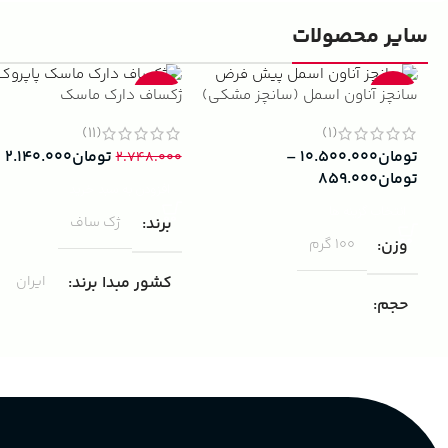
سایر محصولات
سانچز آناون اسمل (سانچز مشکی)
ژکساف دارک ماسک
-22%
-13%
(11)
(1)
تومان
۱۰.۵۰۰.۰۰۰
–
تومان
۲.۱۴۰.۰۰۰
۲.۷۴۸.۰۰۰
تومان
۸۵۹.۰۰۰
افزودن به سبد خرید
انتخاب گزینه ها
برند
ژک ساف
وزن
100 گرم
کشور مبدا برند
ایران
حجم
مناسب برای
مردانه
۱۰۰ میلی لیتر
,
دکانت (10 میلی
لیتر)
گروه بویایی
پخش بو
عالی