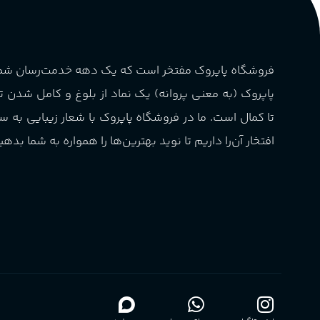
چوبی میوه‌ای مرکباتی
کشور مبدا برند
فرانسه
PA_بخش-بو
فروشگاه پاپروک مفتخر است که یک دهه خدمت‌رسان ش
طبع
تلخ
,
گرم
میوه‌ها و مرکبات، وانیل،
پاپروک (به معنی پروانه) یک نماد از بلوغ و کامل شدن 
نت‌های چوبی
غلظت
اکسترکت دو پرفیوم
تا کمال است. ما در فروشگاه پاپروک با شعار زیبایی به س
افتخار آن‌را داریم تا نوید بهترین‌ها را همواره به شما بدهی
گروه بویایی
میوه ای
ماندگاری
بالا
مناسب برای
آقایان
,
خانم ها
Sanchez