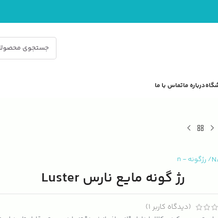
گاه
درباره ما
تماس با ما
N
/
رژگونه
-
n
رژ گونه مایع نارس Luster
(دیدگاه کاربر
1
)