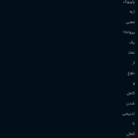
آقایان
,
خانم ها
پاپروک
(به
برند
Sanchez
معنی
پروانه)
یک
نماد
از
بلوغ
و
کامل
شدن
تدریجی
تا
کمال