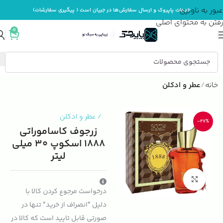
عبور به ناوبری
خدمات پاپروک و ارسال سفارش‌ها در جریان است ( پیگیری سفارشات)
رفتن به محتوای اصلی
0
خانه
عطر و ادکلن
/
عطر و ادکلن
-27%
زرجوف کاساموراتی
1888 اسکوپ 30 میلی
لیتر
بزرگنمایی تصویر
درخواست مرجوع کردن کالا با
دلیل "انصراف از خرید" تنها در
صورتی قابل تایید است که کالا در