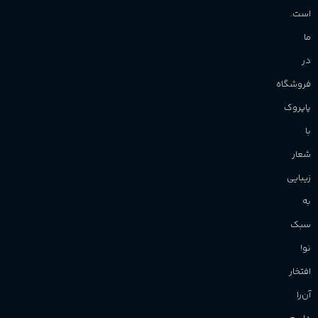
است.
ما
در
فروشگاه
پاپروک
با
شعار
زیبایی
به
سبک
نو!
افتخار
آن‌را