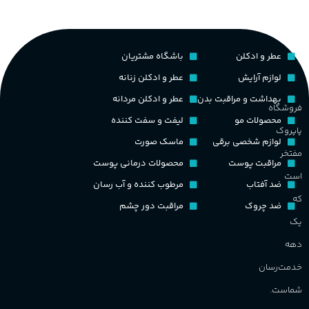
م
PA_بخش-بو
کشور مبدا برند
فرانسه
عطر و ادکلن
باشگاه مشتریان
م
میوه‌ها و مرکبات، وانیل،
نت‌های چوبی
طبع
تلخ
,
گرم
لوازم آرایش
عطر و ادکلن زنانه
ط
بهداشت و مراقبت بدن
عطر و ادکلن مردانه
فروشگاه
غلظت
محصولات مو
لیفت و سفت کننده
پاپروک
گ
لوازم شخصی برقی
ماسک صورت
مفتخر
اکسترکت دو پرفیوم
مراقبت پوست
محصولات درمانی پوست
گ
است
ضد آفتاب
مرطوب کننده و آب رسان
گروه بویایی
میوه ای
که
ضد چروک
مراقبت دور چشم
PA_
یک
ماندگاری
بالا
دهه
ن
ش
خدمت‌رسان
مناسب برای
م
شماست.