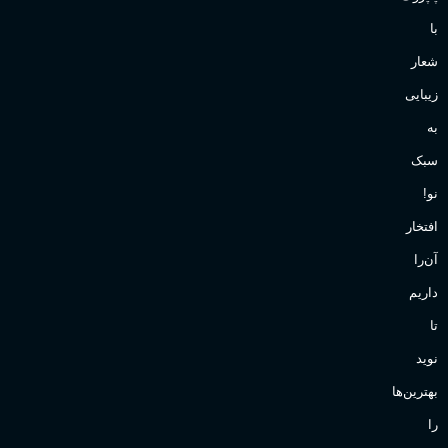
با
شعار
زیبایی
به
سبک
نو!
افتخار
آن‌را
داریم
تا
نوید
بهترین‌ها
را