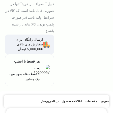
دلیل "انصراف از خرید" تنها در
صورتی قابل تایید است که کالا در
شرایط اولیه باشد (در صورت
پلمپ بودن، کالا نباید باز شده
باشد).
ارسال رایگان برای
سفارش های بالای
5,000,000 تومان
هر قسط با اسنپ
پی:
4 قسط ماهانه. بدون سود،
چک و ضامن.
معرفی
مشخصات
اطلاعات محصول
دیدگاه و پرسش