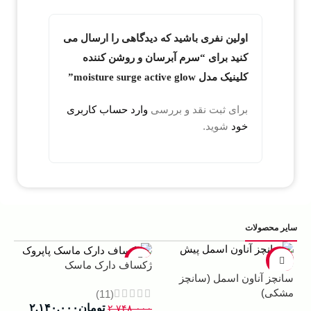
اولین نفری باشید که دیدگاهی را ارسال می
کنید برای “سرم آبرسان و روشن کننده
کلینیک مدل moisture surge active glow”
برای ثبت نقد و بررسی
وارد حساب کاربری
خود
شوید.
سایر محصولات
5%
-22%
-13%
ژکساف دارک ماسک
سانچز آناون اسمل (سانچز
مشکی)
(11)
تومان
۲.۱۴۰.۰۰۰
۲.۷۴۸.۰۰۰