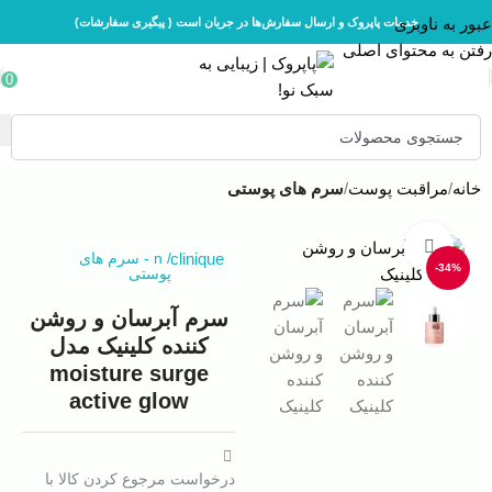
عبور به ناوبری
خدمات پاپروک و ارسال سفارش‌ها در جریان است ( پیگیری سفارشات)
رفتن به محتوای اصلی
0
خانه
مراقبت پوست
سرم های پوستی
بزرگنمایی تصویر
clinique
/
n
-
سرم های
-34%
پوستی
سرم آبرسان و روشن
کننده کلینیک مدل
moisture surge
active glow
درخواست مرجوع کردن کالا با