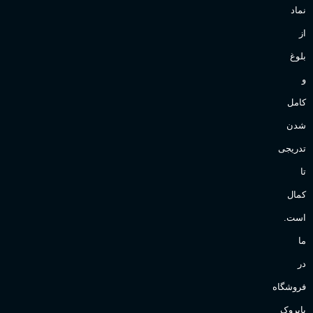
نماد
از
بلوغ
و
کامل
شدن
تدریجی
تا
کمال
است.
ما
در
فروشگاه
پاپروک