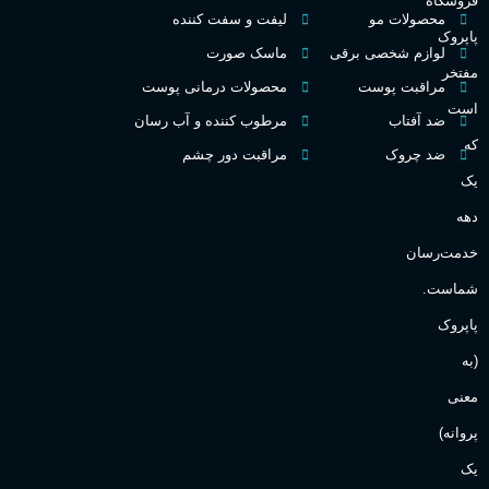
م
فروشگاه
محصولات مو
لیفت و سفت کننده
پاپروک
اکسترکت دو پرفیوم
لوازم شخصی برقی
ماسک صورت
م
مفتخر
مراقبت پوست
محصولات درمانی پوست
میوه ای
است
گروه بویایی
ضد آفتاب
مرطوب کننده و آب رسان
ط
که
ضد چروک
مراقبت دور چشم
بالا
ماندگاری
یک
گ
دهه
مناسب برای
گ
خدمت‌رسان
شماست.
آقایان
,
خانم ها
PA_
پاپروک
Sanchez
برند
(به
ن
ش
معنی
ع
پروانه)
یک