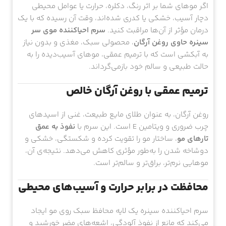
اگر موهای شما بر اثر رنگ، دکلره، حرارت یا عوامل محیطی
دچار آسیب، خشکی یا کدری شده‌اند، وقت آن رسیده که با یک
درمان مؤثر از آن‌ها مراقبت کنید.
سرم احیاکننده موی سر
سینره حاوی روغن آرگان
، محصولی سبک، مغذی و بدون نیاز
به آبکشی است که با ترمیم عمقی، موهای آسیب‌دیده را به
حالت طبیعی و سالم خود بازمی‌گرداند.
ترمیم عمقی با روغن آرگان خالص
روغن آرگان، به عنوان طلای مایع طبیعت، غنی از اسیدهای
چرب ضروری و ویتامین E است. این سرم با
نفوذ به عمق
تارهای مو
، ساختار مو را تقویت کرده و شکستگی، خشکی و
دوشاخه شدن را به‌طور مؤثری کاهش می‌دهد. نتیجه‌ی آن،
موهایی نرم‌تر، براق‌تر و سالم‌تر است.
محافظت در برابر حرارت و آسیب‌های محیطی
سرم احیاکننده سینره یک لایه محافظ سبک روی مو ایجاد
می‌کند که مانع از نفوذ آلودگی، اشعه‌های مضر خورشید و