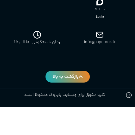
بـــــلــــه
bale
info@paperook.ir
زمان پاسخگویی: 10 الی ۱5
بازگشت به بالا
کلیه حقوق برای وبسایت پاپروک محفوظ است.