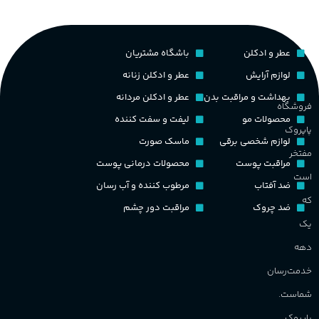
غ
۱۰۰ میلی لیتر
,
دکانت (10 میلی
گروه بویایی
لیتر)
ح
عطر و ادکلن
باشگاه مشتریان
چوبی میوه‌ای مرکباتی
پخش بو
عالی
لوازم آرایش
عطر و ادکلن زنانه
م
PA_بخش-بو
بهداشت و مراقبت بدن
عطر و ادکلن مردانه
فروشگاه
کشور مبدا برند
فرانسه
محصولات مو
لیفت و سفت کننده
پاپروک
م
میوه‌ها و مرکبات، وانیل،
لوازم شخصی برقی
ماسک صورت
نت‌های چوبی
طبع
تلخ
,
گرم
مفتخر
مراقبت پوست
محصولات درمانی پوست
ط
است
ضد آفتاب
مرطوب کننده و آب رسان
غلظت
که
ضد چروک
مراقبت دور چشم
گ
یک
اکسترکت دو پرفیوم
دهه
گ
گروه بویایی
میوه ای
خدمت‌رسان
PA_
شماست.
ماندگاری
بالا
پاپروک