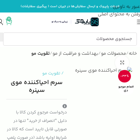
عبور به ناوبری
خدمات پاپروک و ارسال سفارش‌ها در جریان است ( پیگیری سفارشات)
رفتن به محتوای اصلی
0
خانه
محصولات مو
بهداشت و مراقبت از مو
تقویت مو
بزرگنمایی تصویر
/
تقویت مو
-34%
سرم احیاکننده موی
اتمام موجو
سینره
دی
درخواست مرجوع کردن کالا با
دلیل "انصراف از خرید" تنها در
صورتی قابل تایید است که کالا در
شرایط اولیه باشد (در صورت پلمپ