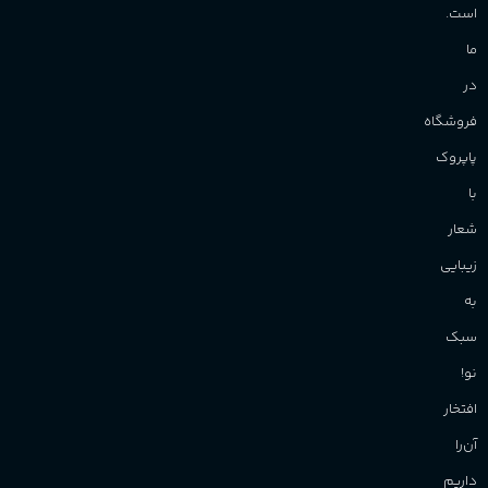
است.
ما
در
فروشگاه
پاپروک
با
شعار
زیبایی
به
سبک
نو!
افتخار
آن‌را
داریم