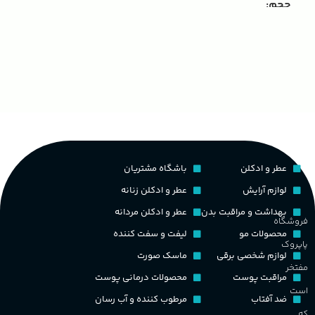
مناسب برای
مردانه
حجم
۰۰۰
۱۰۰ میلی لیتر
,
دکانت (10 میلی
گروه بویایی
لیتر)
ب
چوبی میوه‌ای مرکباتی
پخش بو
عالی
ک
PA_بخش-بو
کشور مبدا برند
فرانسه
غ
میوه‌ها و مرکبات، وانیل،
نت‌های چوبی
عطر و ادکلن
باشگاه مشتریان
طبع
تلخ
,
گرم
ح
لوازم آرایش
عطر و ادکلن زنانه
بهداشت و مراقبت بدن
عطر و ادکلن مردانه
غلظت
م
فروشگاه
محصولات مو
لیفت و سفت کننده
پاپروک
اکسترکت دو پرفیوم
لوازم شخصی برقی
ماسک صورت
م
مفتخر
مراقبت پوست
محصولات درمانی پوست
گروه بویایی
میوه ای
است
ضد آفتاب
مرطوب کننده و آب رسان
ط
که