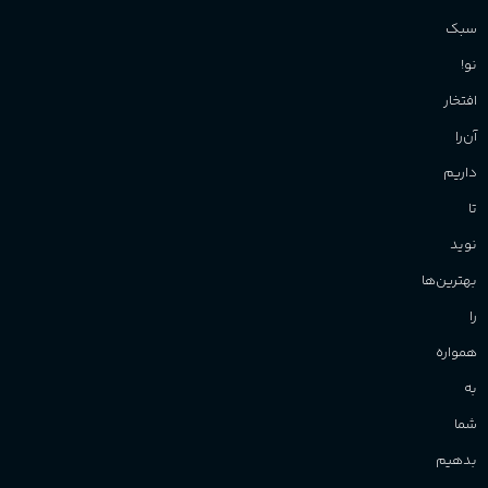
سبک
نو!
افتخار
آن‌را
داریم
تا
نوید
بهترین‌ها
را
همواره
به
شما
بدهیم