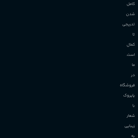
کامل
شدن
تدریجی
تا
کمال
است.
ما
در
فروشگاه
پاپروک
با
شعار
زیبایی
به