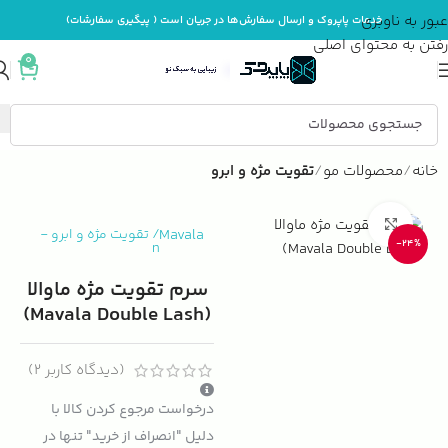
عبور به ناوبری
خدمات پاپروک و ارسال سفارش‌ها در جریان است ( پیگیری سفارشات)
رفتن به محتوای اصلی
0
خانه
محصولات مو
تقویت مژه و ابرو
بزرگنمایی تصویر
Mavala
/
تقویت مژه و ابرو
-
-24%
n
سرم تقویت مژه ماوالا
(Mavala Double Lash)
(دیدگاه کاربر
2
)
درخواست مرجوع کردن کالا با
دلیل "انصراف از خرید" تنها در