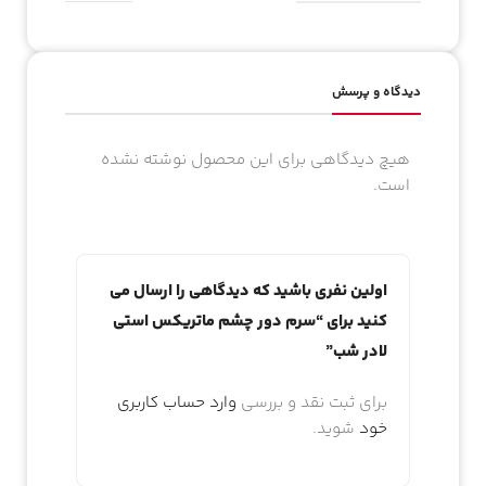
کشور مبدا برند
آمریکا
دیدگاه و پرسش
هیچ دیدگاهی برای این محصول نوشته نشده
است.
اولین نفری باشید که دیدگاهی را ارسال می
کنید برای “سرم دور چشم ماتریکس استی
لادر شب”
به شدت خوشحالیم که پیش ما اومدین!
برای ثبت نقد و بررسی
وارد حساب کاربری
اگه تا حالا عضو باشگاه مشتریانمون نشدین، کافیه شماره‌تون رو اینجا بذارین تا
برای اولین سفارش‌تون
اعتبار هدیه رایگان از ما بگیرید!
خود
شوید.
شماره موبایل