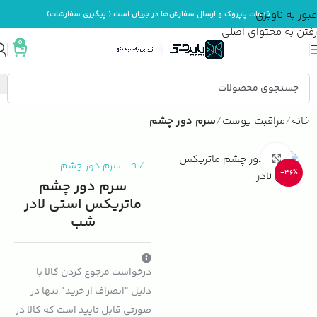
عبور به ناوبری
خدمات پاپروک و ارسال سفارش‌ها در جریان است ( پیگیری سفارشات)
رفتن به محتوای اصلی
0
خانه
مراقبت پوست
سرم دور چشم
بزرگنمایی تصویر
/
n
-
سرم دور چشم
-46%
سرم دور چشم
ماتریکس استی لادر
شب
درخواست مرجوع کردن کالا با
دلیل "انصراف از خرید" تنها در
صورتی قابل تایید است که کالا در