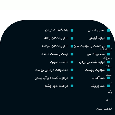
لیتر)
ح
عطر و ادکلن
باشگاه مشتریان
چوبی میوه‌ای مرکباتی
پخش بو
عالی
لوازم آرایش
عطر و ادکلن زنانه
م
PA_بخش-بو
بهداشت و مراقبت بدن
عطر و ادکلن مردانه
فروشگاه
کشور مبدا برند
فرانسه
محصولات مو
لیفت و سفت کننده
پاپروک
م
میوه‌ها و مرکبات، وانیل،
لوازم شخصی برقی
ماسک صورت
نت‌های چوبی
طبع
تلخ
,
گرم
مفتخر
مراقبت پوست
محصولات درمانی پوست
ط
است
ضد آفتاب
مرطوب کننده و آب رسان
غلظت
که
ضد چروک
مراقبت دور چشم
گ
یک
اکسترکت دو پرفیوم
دهه
گ
گروه بویایی
میوه ای
خدمت‌رسان
PA_
شماست.
ماندگاری
بالا
پاپروک
ن
(به
ش