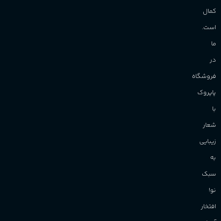
ما
در
فروشگاه
پاپروک
با
شعار
زیبایی
به
سبک
نو!
افتخار
آن‌را
داریم
تا