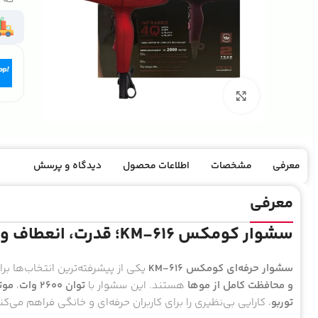
بزرگنمایی تصویر
معرفی
مشخصات
اطلاعات محصول
دیدگاه و پرسش
معرفی
سشوار کومکس KM-616؛ قدرت، انعطاف و مراقبت حرفه‌ای از موها
سشوار حرفه‌ای کومکس KM-616
یکی از پیشرفته‌ترین انتخاب‌ها بر
و محافظت کامل از موها
هستند. این سشوار با
توان ۲۶۰۰ وات
،
موتو
توربو
، کارایی بی‌نظیری را برای کاربران حرفه‌ای و خانگی فراهم می‌کن