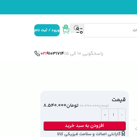
0
ورود / ثبت نام
پاسخگویی 10 الی 15
91031714
021
قیمت
تومان
۸.۵۴۰.۰۰۰
تومان
۱۰.۸۹۰.۰۰۰
افزودن به سبد خرید
ت
گارانتی اصالت و سلامت فیزیکی کالا