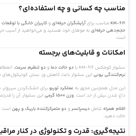
مناسب چه کسانی و چه استفاده‌ای؟
KM-616
مناسب برای
آرایشگران حرفه‌ای
و
کاربران خانگی با توقعات با
حجم‌دهی حرفه‌ای
به موهای خود هستید و می‌خواهید از آسیب حرار
است.
امکانات و قابلیت‌های برجسته
سشوار کومکس KM-616 با
دو حالت دما
و
دو تنظیم سرعت
، انعطاف
نرم‌کنندگی یونی
این سشوار باعث کاهش وز، بستن کوتیکول‌های مو
این مدل همچنین مجهز به
عملکرد توربو
برای خشک‌کردن سریع‌تر،
ب
داغ شدن بیش از حد است.
وزن ۱۵۰۰ گرمی
این سشوار، آن را قدرت
اقلام همراه
شامل
دیسپانسر
و
دو متمرکزکننده باریک و پهن
است که
حالت دهید.
نتیجه‌گیری: قدرت و تکنولوژی در کنار مراقب