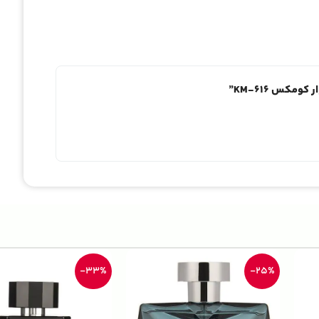
مکس KM-616”
-33%
-25%