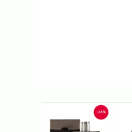
-33%
-18%