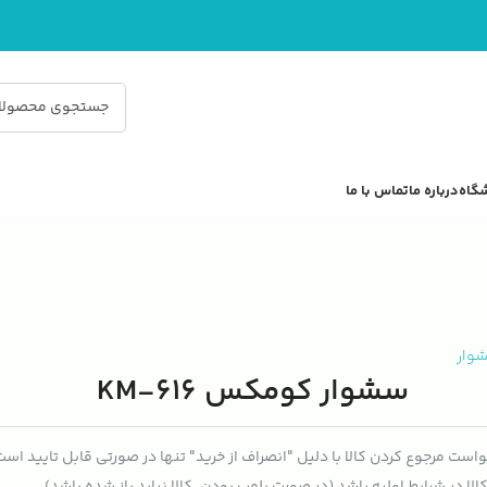
گاه
درباره ما
تماس با ما
وار
سشوار کومکس KM-616
است مرجوع کردن کالا با دلیل "انصراف از خرید" تنها در صورتی قابل تایید اس
الا در شرایط اولیه باشد (در صورت پلمپ بودن، کالا نباید باز شده باشد).