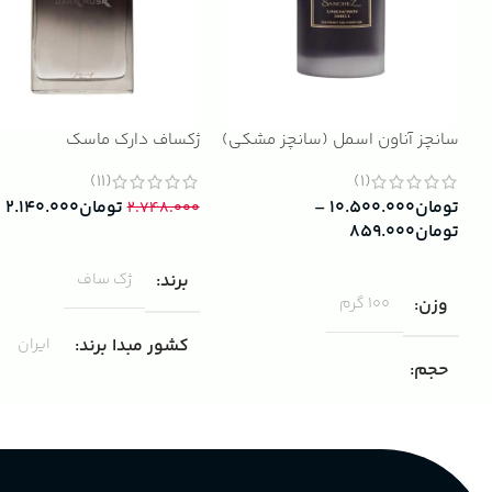
سانچز آناون اسمل (سانچز مشکی)
ژکساف دارک ماسک
(11)
(1)
تومان
۱۰.۵۰۰.۰۰۰
–
تومان
۲.۱۴۰.۰۰۰
۲.۷۴۸.۰۰۰
تومان
۸۵۹.۰۰۰
افزودن به سبد خرید
انتخاب گزینه ها
برند
ژک ساف
وزن
100 گرم
کشور مبدا برند
ایران
حجم
مناسب برای
مردانه
۱۰۰ میلی لیتر
,
دکانت (10 میلی
لیتر)
گروه بویایی