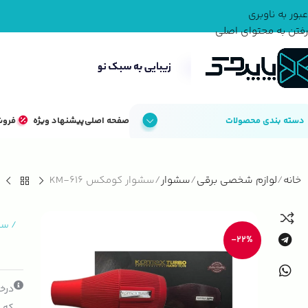
عبور به ناوبری
رفتن به محتوای اصلی
دسته بندی محصولات
صفحه اصلی
پیشنهاد ویژه
فروش
خانه
لوازم شخصی برقی
سشوار
سشوار کومکس KM-616
/
سش
-22%
درخو
که ک