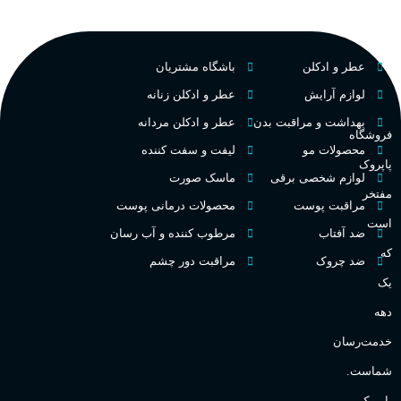
م
PA_بخش-بو
فرانسه
کشور مبدا برند
عطر و ادکلن
باشگاه مشتریان
م
میوه‌ها و مرکبات، وانیل،
نت‌های چوبی
تلخ
,
گرم
طبع
لوازم آرایش
عطر و ادکلن زنانه
ط
بهداشت و مراقبت بدن
عطر و ادکلن مردانه
فروشگاه
غلظت
محصولات مو
لیفت و سفت کننده
پاپروک
گ
لوازم شخصی برقی
ماسک صورت
مفتخر
اکسترکت دو پرفیوم
مراقبت پوست
محصولات درمانی پوست
گ
است
ضد آفتاب
مرطوب کننده و آب رسان
میوه ای
گروه بویایی
که
ضد چروک
مراقبت دور چشم
PA_
یک
بالا
ماندگاری
دهه
ن
ش
خدمت‌رسان
مناسب برای
ع
شماست.
آقایان
,
خانم ها
پاپروک