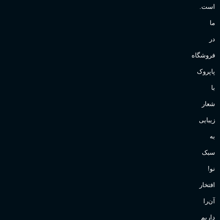
است.
ما
در
فروشگاه
پاپروک
با
شعار
زیبایی
به
سبک
نو!
افتخار
آن‌را
داریم