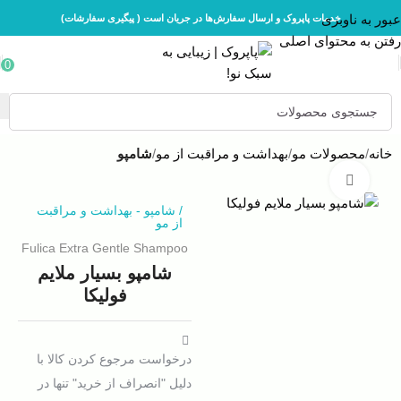
عبور به ناوبری
خدمات پاپروک و ارسال سفارش‌ها در جریان است ( پیگیری سفارشات)
رفتن به محتوای اصلی
0
خانه
محصولات مو
بهداشت و مراقبت از مو
شامپو
بزرگنمایی تصویر
/
شامپو
-
بهداشت و مراقبت
از مو
Fulica Extra Gentle Shampoo
شامپو بسیار ملایم
فولیکا
درخواست مرجوع کردن کالا با
دلیل "انصراف از خرید" تنها در