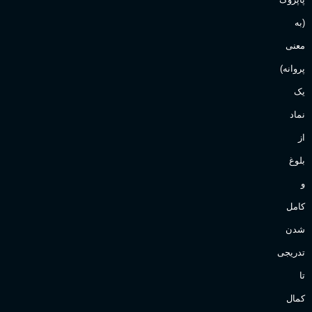
(به
Sanchez
برند
معنی
پروانه)
یک
نماد
از
بلوغ
و
کامل
شدن
تدریجی
تا
کمال