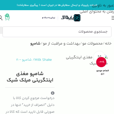
عبور به ناوبری
خدمات پاپروک و ارسال سفارش‌ها در جریان است ( پیگیری سفارشات)
رفتن به محتوای اصلی
0
خانه
محصولات مو
بهداشت و مراقبت از مو
شامپو
بزرگنمایی تصویر
Milk Shake
/
شامپو
-
n
-20%
اتمام موجو
شامپو مغذی
دی
اینتگریتی میلک شیک
درخواست مرجوع کردن کالا با
دلیل "انصراف از خرید" تنها در
صورتی قابل تایید است که کالا در