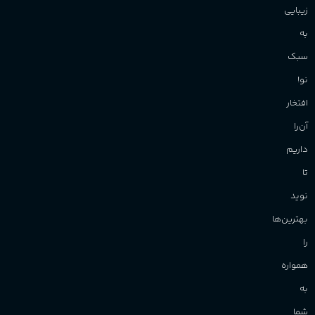
زیبایی
به
سبک
نو!
افتخار
آن‌را
داریم
تا
نوید
بهترین‌ها
را
همواره
به
شما