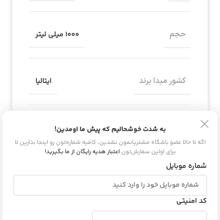
حجم
1000 میلی لیتر
کشور مبدا برند
ایتالیا
مناسب برای
انواع مو
به شدت خوشحالیم که پیش ما اومدین!
اگه تا حالا عضو باشگاه مشتریانمون نشدین، کافیه شماره‌تون رو اینجا بذارین تا
برای اولین سفارش‌تون
اعتبار هدیه رایگان از ما بگیرید!
شماره موبایل
دیدگاه و پرسش
کد امنیتی
هیچ دیدگاهی برای این محصول نوشته نشده