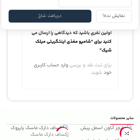
است.
نمایش نده!
دریافت شارژ
اولین نفری باشید که دیدگاهی را ارسال می
کنید برای “شامپو مغذی اینتگریتی میلک
شیک”
برای ثبت نقد و بررسی
وارد حساب کاربری
خود
شوید.
سایر محصولات
5%
-22%
-13%
ژکساف دارک ماسک