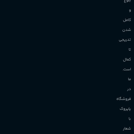
بلوغ
و
کامل
شدن
تدریجی
تا
کمال
است.
ما
در
فروشگاه
پاپروک
با
شعار