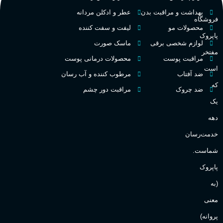
م
PA_بخش-بو
بهداشت و مراقبت بدن
عطر و ادکلن مردانه
فروشگاه
فرانسه
کشور مبدا برند
محصولات مو
لیفت و سفت کننده
پاپروک
م
میوه‌ها و مرکبات، وانیل،
لوازم شخصی برقی
ماسک صورت
نت‌های چوبی
تلخ
,
گرم
طبع
مفتخر
مراقبت پوست
محصولات درمانی پوست
ط
است
ضد آفتاب
مرطوب کننده و آب رسان
غلظت
که
ضد چروک
مراقبت دور چشم
گ
یک
اکسترکت دو پرفیوم
دهه
گ
میوه ای
گروه بویایی
خدمت‌رسان
PA_
شماست.
بالا
ماندگاری
پاپروک
ن
(به
ش
مناسب برای
ع
معنی
پروانه)
آقایان
,
خانم ها