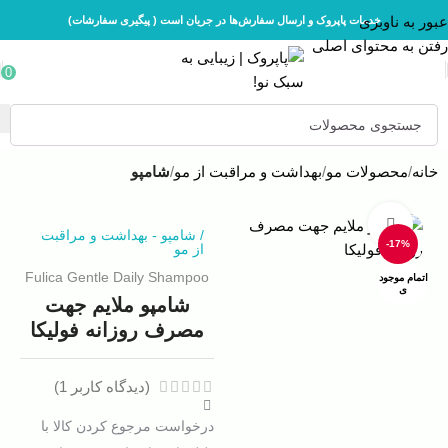
عبور به ناوبری
خدمات پاپروک و ارسال سفارش‌ها در جریان است ( پیگیری سفارشات)
رفتن به محتوای اصلی
0
خانه
محصولات مو
بهداشت و مراقبت از مو
شامپو
بزرگنمایی تصویر
/
شامپو
-
بهداشت و مراقبت
-17%
از مو
Fulica Gentle Daily Shampoo
اتمام موجود
ی
شامپو ملایم جهت
مصرف روزانه فولیکا
(دیدگاه کاربر
1
)
درخواست مرجوع کردن کالا با