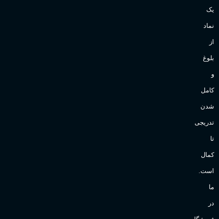
یک
Sanchez
برند
نماد
از
بلوغ
و
کامل
شدن
تدریجی
تا
کمال
است.
ما
در