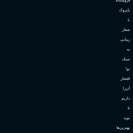
فروشگاه
پاپروک
با
شعار
زیبایی
به
سبک
نو!
افتخار
آن‌را
داریم
تا
نوید
بهترین‌ها