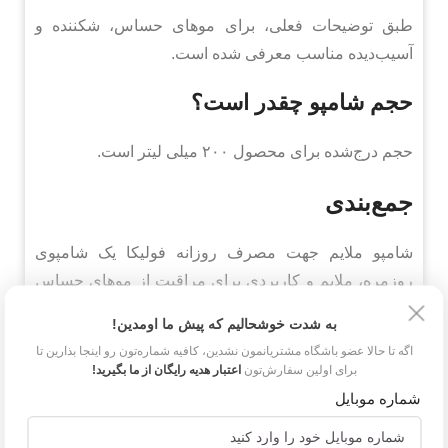
طبق توضیحات فعلی، برای موهای حساس، شکننده و
آسیب‌دیده مناسب معرفی شده است.
حجم شامپو چقدر است؟
حجم درج‌شده برای محصول ۲۰۰ میلی لیتر است.
جمع‌بندی
شامپو ملایم جهت مصرف روزانه فولیکا یک شامپوی
روزمره، ملایم و کاربردی برای مراقبت از موهای حساس
و شکننده است. این محصول با گلیسیرین، روغن جوانه
به شدت خوشحالیم که پیش ما اومدین!
گندم، عصاره سبوس برنج و پرو ویتامین B5 به نرمی،
اگه تا حالا عضو باشگاه مشتریانمون نشدین، کافیه شماره‌تون رو اینجا بذارین تا
رطوبت، استحکام، شفافیت و حالت‌پذیری مو کمک می‌کند.
برای اولین سفارش‌تون
اعتبار هدیه رایگان از ما بگیرید!
اگر به شامپویی برای شست‌وشوی مداوم و مراقبت روزانه
شماره موبایل
مو نیاز دارید، این محصول می‌تواند گزینه‌ای مناسب در