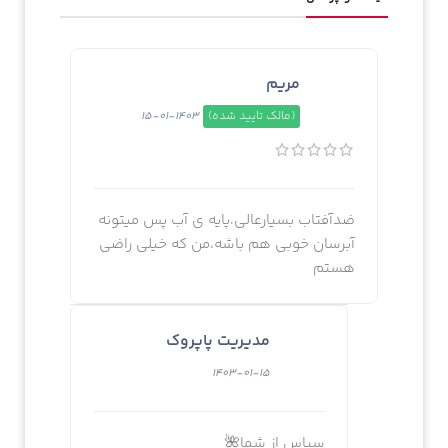
مریم
(مالک تایید شده)
1403-01-15
ضدآفتاب بسیارعالی،پایه ی آب پس میتونه
آبرسان خوبی هم باشه،من که خیلی راضی
هستم
مدیریت پاپروک
1403-01-15
سپاس از شما🌺