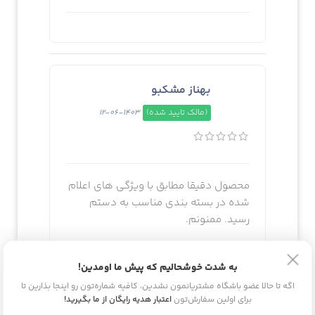
بهناز مشکبو
(مالک تایید شده)
1403-06-12
محصول دقیقا مطابق با ویژگی های اعلام
شده در بسته بندی مناسب به دستم
رسید. ممنونم.
به شدت خوشحالیم که پیش ما اومدین!
اگه تا حالا عضو باشگاه مشتریانمون نشدین، کافیه شماره‌تون رو اینجا بذارین تا
ساناز فرامرزی
برای اولین سفارش‌تون
اعتبار هدیه رایگان از ما بگیرید!
(مالک تایید شده)
1403-06-12