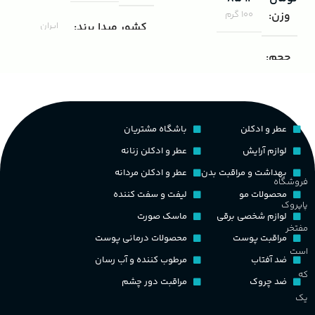
ب
وزن
100 گرم
کشور مبدا برند
ایران
ک
حجم
مناسب برای
مردانه
غ
۱۰۰ میلی لیتر
,
دکانت (10 میلی
لیتر)
گروه بویایی
ح
عطر و ادکلن
باشگاه مشتریان
پخش بو
عالی
چوبی میوه‌ای مرکباتی
لوازم آرایش
عطر و ادکلن زنانه
م
بهداشت و مراقبت بدن
عطر و ادکلن مردانه
فروشگاه
PA_بخش-بو
کشور مبدا برند
فرانسه
محصولات مو
لیفت و سفت کننده
پاپروک
م
لوازم شخصی برقی
ماسک صورت
میوه‌ها و مرکبات، وانیل،
طبع
تلخ
,
گرم
مفتخر
نت‌های چوبی
مراقبت پوست
محصولات درمانی پوست
ط
است
ضد آفتاب
مرطوب کننده و آب رسان
غلظت
که
ضد چروک
مراقبت دور چشم
گ
یک
اکسترکت دو پرفیوم