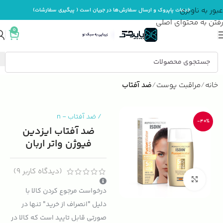
عبور به ناوبری
خدمات پاپروک و ارسال سفارش‌ها در جریان است ( پیگیری سفارشات)
رفتن به محتوای اصلی
0
خانه
مراقبت پوست
ضد آفتاب
/
ضد آفتاب
-
n
-40%
ضد آفتاب ایزدین
فیوژن واتر اربان
(دیدگاه کاربر
9
)
بزرگنمایی تصویر
درخواست مرجوع کردن کالا با
دلیل "انصراف از خرید" تنها در
صورتی قابل تایید است که کالا در