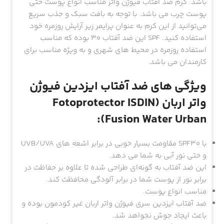
باشد. کرم ضد آفتاب فیوژن واتر مناسب انواع پوست حتی
پوست چرب می باشد. با توجه به بافت سبک و جذب سریع
می‌توانید از این کرم به عنوان پرایمر زیر آرایش روزمره خود
استفاده کنید. SPF این ضد آفتاب ۳۰ بوده که مناسب
استفاده روزمره در محیط های شهری و به ویژه مناسب برای
کارمندان می باشد.
ویژگی های ضد آفتاب ایزدین فیوژن
واتر اربان (Fotoprotector ISDIN
Fusion Water Urban):
با SPF30 مقاومت بسیار خوبی در برابر اشعه های UVB/UVA
و حتی نور آبی به شما می دهد.
این ضد آفتاب به گونه‌ای طراحی شده تا علاوه بر حفاظت در
برابر نور از پوست شما در برابر آلودگی محافظت کند.
مناسب انواع پوست.
ضد آفتاب ایزدین سری فیوژن واتر اربان غیر کودمون بوده و
باعث ایجاد جوش نخواهد شد.