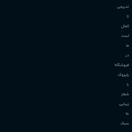
تدریجی
تا
کمال
است.
ما
در
فروشگاه
پاپروک
با
شعار
زیبایی
به
سبک