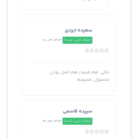
سعیده ایزدی
(مالک تایید شده)
1403-04-18
عالی..هم قیمت هم اصل بودن
محصول..ممنونم
سپیده قاسمی
(مالک تایید شده)
1403-05-14