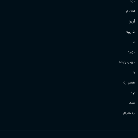
نو!
افتخار
آن‌را
داریم
تا
نوید
بهترین‌ها
را
همواره
به
شما
بدهیم