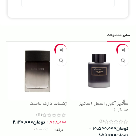
سایر محصولات
5%
-22%
-13%
سانچز آناون اسمل (سانچز
ژکساف دارک ماسک
ادو
مشکی)
داوینچ
(11)
(1)
تومان
۲.۱۴۰.۰۰۰
۲.۷۴۸.۰۰۰
تومان
۱۰.۵۰۰.۰۰۰
–
۰۰۰
برند
ژک ساف
تومان
۸۵۹.۰۰۰