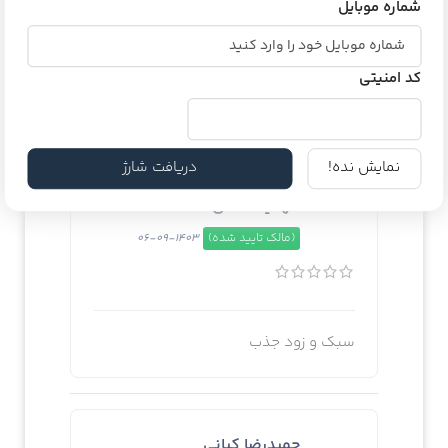
شماره موبایل
کد امنیتی
عالی بود
نمایش نده!
دریافت شارژ
مهدیه حسنی
(مالک تایید شده)
1403-09-06
سبک و زود جذب
حمیدرضا کیانی