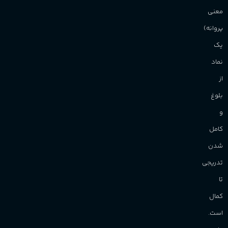
Sanchez
برند
معنی
پروانه)
یک
نماد
از
بلوغ
و
کامل
شدن
تدریجی
تا
کمال
است.