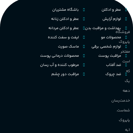
فرانسه
کشور مبدا برند
عطر و ادکلن
باشگاه مشتریان
میوه‌ها و مرکبات، وانیل،
م
نت‌های چوبی
تلخ
,
گرم
طبع
لوازم آرایش
عطر و ادکلن زنانه
ط
بهداشت و مراقبت بدن
عطر و ادکلن مردانه
فروشگاه
غلظت
محصولات مو
لیفت و سفت کننده
پاپروک
گ
لوازم شخصی برقی
ماسک صورت
اکسترکت دو پرفیوم
مفتخر
مراقبت پوست
محصولات درمانی پوست
گ
است
ضد آفتاب
مرطوب کننده و آب رسان
میوه ای
گروه بویایی
که
ضد چروک
مراقبت دور چشم
PA_
یک
بالا
ماندگاری
دهه
ن
ش
خدمت‌رسان
م
مناسب برای
شماست.
آقایان
,
خانم ها
پاپروک
(به