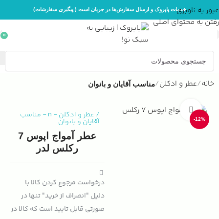
عبور به ناوبری
خدمات پاپروک و ارسال سفارش‌ها در جریان است ( پیگیری سفارشات)
رفتن به محتوای اصلی
0
خانه
عطر و ادکلن
مناسب آقایان و بانوان
بزرگنمایی تصویر
/
عطر و ادکلن
-
n
-
مناسب
-12%
آقایان و بانوان
عطر آمواج اپوس 7
رکلس لدر
درخواست مرجوع کردن کالا با
دلیل "انصراف از خرید" تنها در
صورتی قابل تایید است که کالا در