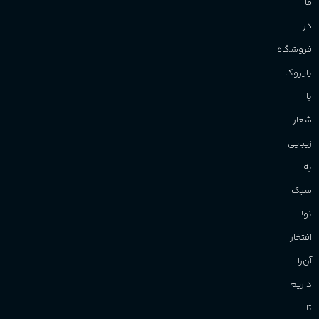
ما
در
فروشگاه
پاپروک
با
شعار
زیبایی
به
سبک
نو!
افتخار
آن‌را
داریم
تا