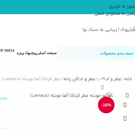
عبور به ناوبری
رفتن به محتوای اصلی
صفحه اصلی
پیشنهاد ویژه
دسته بندی محصولات
خانه
عطر و ادکلن
عطر و ادکلن زنانه
عطر لارناکا آلفا مونته (Larnaca)
بزرگنمایی تصویر
onte
-16%