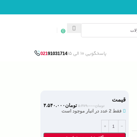
ورود / ثبت نام
0
پاسخگویی 10 الی 15
021
91031714
قیمت
تومان
۴.۵۴۰.۰۰۰
تومان
۵.۳۷۹.۰۰۰
فقط 2 عدد در انبار موجود است