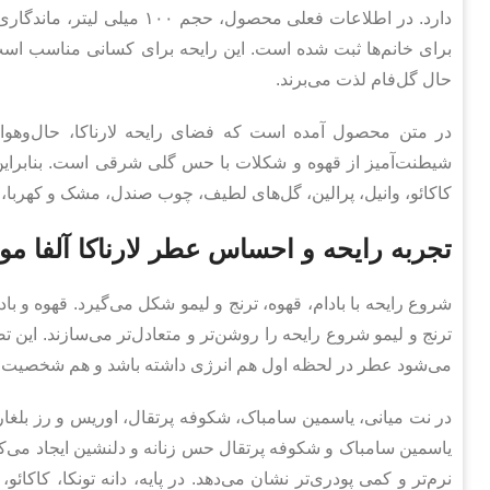
دارد. در اطلاعات فعلی محصول
برای خانم‌ها ثبت شده است. این رایحه برای کسانی مناسب اس
حال گل‌فام لذت می‌برند.
در متن محصول آمده است که فضای رایحه لارناکا، حال‌وهوایی
شیطنت‌آمیز از قهوه و شکلات با حس گلی شرقی است. بنابرای
کاکائو، وانیل، پرالین، گل‌های لطیف، چوب صندل، مشک و کهربا، ل
تجربه رایحه و احساس عطر لارناکا آلفا مونته (naca
شروع رایحه با بادام، قهوه، ترنج و لیمو شکل می‌گیرد. قهوه و ب
ترنج و لیمو شروع رایحه را روشن‌تر و متعادل‌تر می‌سازند. این 
می‌شود عطر در لحظه اول هم انرژی داشته باشد و هم شخصیت زن
در نت میانی، یاسمین سامباک، شکوفه پرتقال، اوریس و رز بلغا
یاسمین سامباک و شکوفه پرتقال حس زنانه و دلنشین ایجاد می‌کنن
نرم‌تر و کمی پودری‌تر نشان می‌دهد. در پایه، دانه تونکا، کاکا