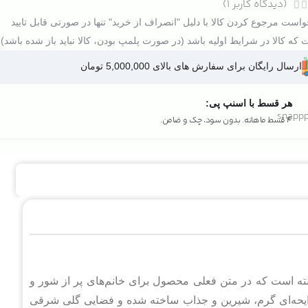
(دیدگاه کاربر
1
)
است مرجوع کردن کالا با دلیل "انصراف از خرید" تنها در صورتی قابل تایید
که کالا در شرایط اولیه باشد (در صورت پلمپ بودن، کالا نباید باز شده باشد).
ارسال رایگان برای سفارش های بالای 5,000,000 تومان
هر قسط با اسنپ پی:
4 قسط ماهانه. بدون سود، چک و ضامن.
 زنانه از برند آلفا مونته است که در متن فعلی محصول برای خانم‌های پر از شور و
 شده است. عطر لارناکا آلفا مونته (Larnaca) با رایحه‌ای گرم، شیرین و جذاب ساخته شده و فضایی گلی شرقی