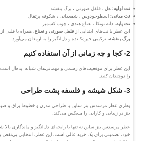
نت اولیه:
هل ، فلفل صورتی ، برگ بنفشه
نت میانی:
اسطوخودوس ، شمعدانی ، شکوفه پرتقال
نت پایه:
دانه تونکا ، نعناع هندی ، چوب کشمیر
این عطر با نت‌های ابتدایی از
فلفل صورتی
و
نعناع
، همراه با قلبی از
برگ بنفشه
، ترکیبی خیره‌کننده و دل‌انگیز را به ارمغان می‌آورد.
2- کجا و چه زمانی از آن استفاده کنیم
این عطر برای موقعیت‌های رسمی و مهمانی‌های شبانه ایده‌آل است.
را دوچندان کنید.
3- شکل شیشه و فلسفه پشت طراحی
بطری عطر مرسدس بنز ساین با طراحی مدرن و خطوط براق و صیقل
بنز در زیبایی و کارایی را منعکس می‌کند.
عطر مرسدس بنز ساین نه تنها با رایحه‌ای دل‌انگیز و ماندگاری بالا ش
خود، تضمینی برای یک خرید عالی است. این عطر، انتخابی بی‌نقص ب