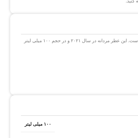
 کنید.
مرسدس بنز ساین ادو پرفیومی چوبی – ادویه‌ای با رایحه مدرن است. این عطر مردانه در سال ۲۰۲۱ و در حجم ۱۰۰ میلی لیتر
۱۰۰ میلی لیتر