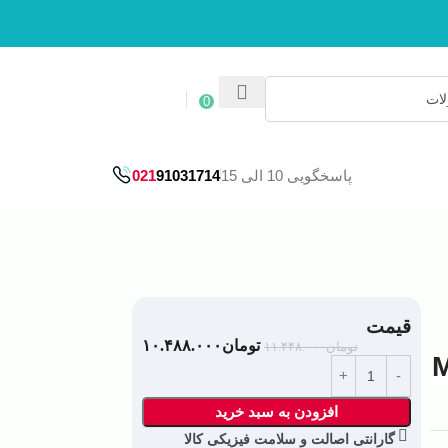
ورود / ثبت نام
0
پاسخگویی 10 الی 15
91031714
021
قیمت
تومان
۱۰.۴۸۸.۰۰۰
تومان
۱۱.۴۴۸.۰۰۰
Me
افزودن به سبد خرید
گارانتی اصالت و سلامت فیزیکی کالا