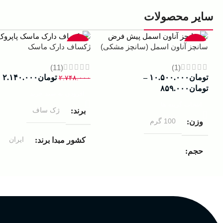
سایر محصولات
-22%
-13%
سانچز آناون اسمل (سانچز مشکی)
ژکساف دارک ماسک
(11)
(1)
تومان
۱۰.۵۰۰.۰۰۰
–
تومان
۲.۱۴۰.۰۰۰
۲.۷۴۸.۰۰۰
تومان
۸۵۹.۰۰۰
افزودن به سبد خرید
انتخاب گزینه ها
ژک ساف
برند
100 گرم
وزن
ایران
کشور مبدا برند
حجم
مردانه
مناسب برای
۱۰۰ میلی لیتر
,
دکانت (10 میلی
لیتر)
گروه بویایی
عالی
پخش بو