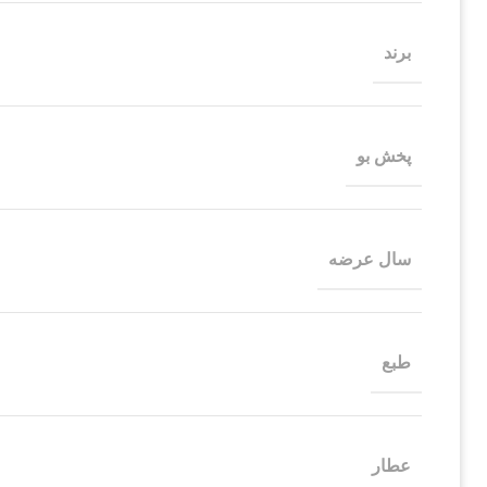
برند
پخش بو
سال عرضه
طبع
عطار