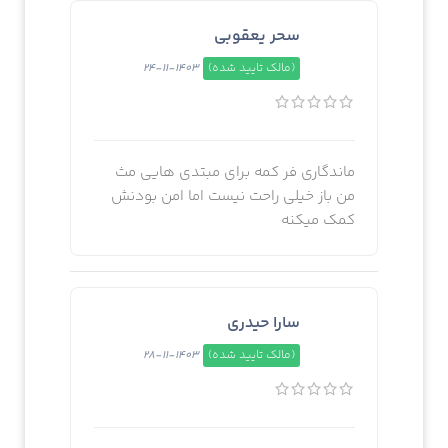
سحر یعقوبی
(مالک تایید شده)
1403-11-24
ماندگاري فر كمه براي مبتدي هايي مث
من باز خيلي راحت نيست اما امن بودنش
كمك ميكنه
سارا حیدری
(مالک تایید شده)
1403-11-28