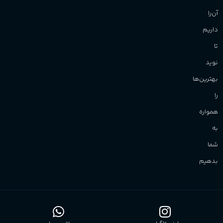
آن‌را
داریم
تا
نوید
بهترین‌ها
را
همواره
به
شما
بدهیم