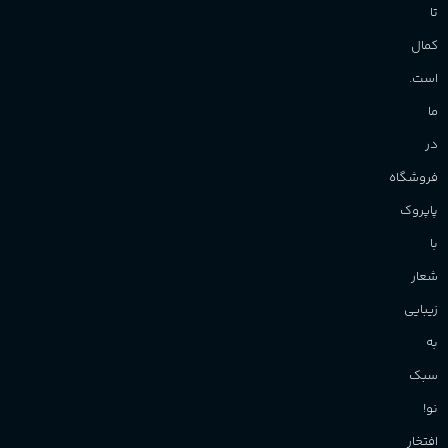
تا
کمال
است.
ما
در
فروشگاه
پاپروک
با
شعار
زیبایی
به
سبک
نو!
افتخار