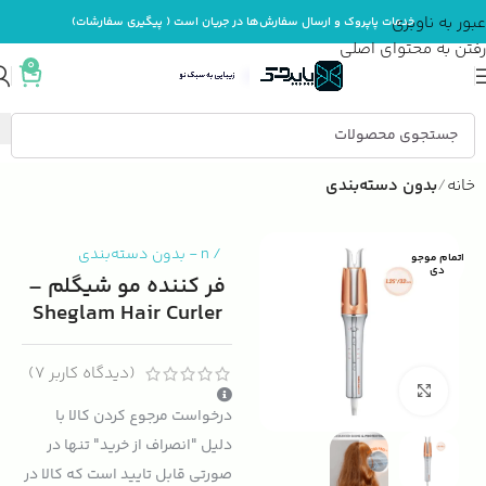
عبور به ناوبری
خدمات پاپروک و ارسال سفارش‌ها در جریان است ( پیگیری سفارشات)
رفتن به محتوای اصلی
0
خانه
بدون دسته‌بندی
/
n
-
بدون دسته‌بندی
اتمام موجو
دی
فر کننده مو شیگلم –
Sheglam Hair Curler
(دیدگاه کاربر
7
)
بزرگنمایی تصویر
درخواست مرجوع کردن کالا با
دلیل "انصراف از خرید" تنها در
صورتی قابل تایید است که کالا در