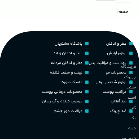
ک
حجم
مناسب برای
مردانه
غ
۱۰۰ میلی لیتر
,
دکانت (10 میلی
لیتر)
گروه بویایی
ح
عطر و ادکلن
باشگاه مشتریان
پخش بو
عالی
چوبی میوه‌ای مرکباتی
لوازم آرایش
عطر و ادکلن زنانه
م
بهداشت و مراقبت بدن
عطر و ادکلن مردانه
فروشگاه
PA_بخش-بو
کشور مبدا برند
فرانسه
محصولات مو
لیفت و سفت کننده
پاپروک
م
لوازم شخصی برقی
ماسک صورت
میوه‌ها و مرکبات، وانیل،
طبع
تلخ
,
گرم
مفتخر
نت‌های چوبی
مراقبت پوست
محصولات درمانی پوست
ط
است
ضد آفتاب
مرطوب کننده و آب رسان
غلظت
که
ضد چروک
مراقبت دور چشم
گ
یک
اکسترکت دو پرفیوم
دهه
گ
گروه بویایی
میوه ای
خدمت‌رسان