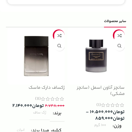
سایر محصولات
5%
-22%
-13%
سانچز آناون اسمل (سانچز
ژکساف دارک ماسک
ادو
مشکی)
داوینچ
(11)
(1)
تومان
۲.۱۴۰.۰۰۰
۲.۷۴۸.۰۰۰
تومان
۱۰.۵۰۰.۰۰۰
–
۰۰۰
برند
ژک ساف
تومان
۸۵۹.۰۰۰
ب
وزن
100 گرم
کشور مبدا برند
ایران