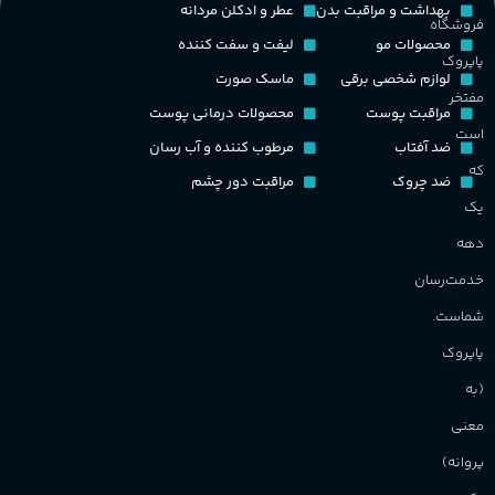
ط
بهداشت و مراقبت بدن
عطر و ادکلن مردانه
فروشگاه
غلظت
محصولات مو
لیفت و سفت کننده
پاپروک
گ
لوازم شخصی برقی
ماسک صورت
مفتخر
اکسترکت دو پرفیوم
مراقبت پوست
محصولات درمانی پوست
گ
است
ضد آفتاب
مرطوب کننده و آب رسان
گروه بویایی
میوه ای
که
ضد چروک
مراقبت دور چشم
PA_
یک
ماندگاری
بالا
دهه
ن
ش
خدمت‌رسان
مناسب برای
م
شماست.
آقایان
,
خانم ها
پاپروک
(به
برند
Sanchez
معنی
پروانه)