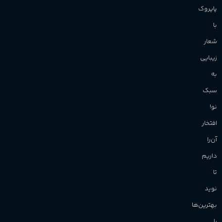
پاپروک
با
شعار
زیبایی
به
سبک
نو!
افتخار
آن‌را
داریم
تا
نوید
بهترین‌ها
را