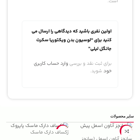
است.
اولین نفری باشید که دیدگاهی را ارسال می
کنید برای “لوسیون بدن ویکتوریا سکرت
جانگل لیلی”
برای ثبت نقد و بررسی
وارد حساب کاربری
خود
شوید.
سایر محصولات
5%
-22%
-13%
ژکساف دارک ماسک
سانچز آناون اسمل (سانچز
ادو