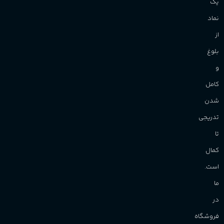
یک
نماد
از
بلوغ
و
کامل
شدن
تدریجی
تا
کمال
است.
ما
در
فروشگاه