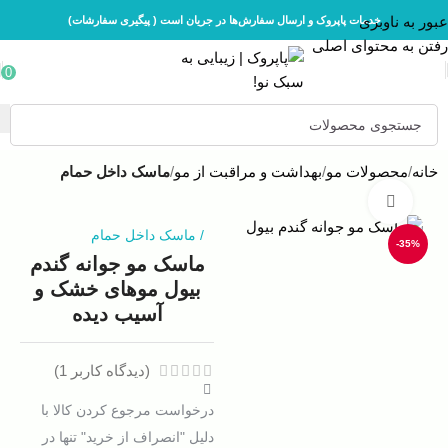
عبور به ناوبری
خدمات پاپروک و ارسال سفارش‌ها در جریان است ( پیگیری سفارشات)
رفتن به محتوای اصلی
0
خانه
محصولات مو
بهداشت و مراقبت از مو
ماسک داخل حمام
بزرگنمایی تصویر
/
ماسک داخل حمام
-35%
ماسک مو جوانه گندم
بیول موهای خشک و
آسیب دیده
(دیدگاه کاربر
1
)
درخواست مرجوع کردن کالا با
دلیل "انصراف از خرید" تنها در