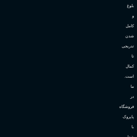
بلوغ
و
کامل
شدن
تدریجی
تا
کمال
است.
ما
در
فروشگاه
پاپروک
با
شعار