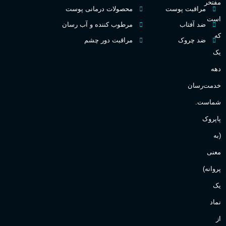
مفتخر
اکسترکت دو پرفیوم
مراقبت پوست
محصولات درمانی پوست
گ
است
ضد آفتاب
مرطوب کننده و آب رسان
میوه ای
گروه بویایی
که
ضد چروک
مراقبت دور چشم
PA_
یک
بالا
ماندگاری
دهه
ن
ش
خدمت‌رسان
مناسب برای
ع
شماست.
آقایان
,
خانم ها
پاپروک
(به
Sanchez
برند
معنی
پروانه)
یک
نماد
از