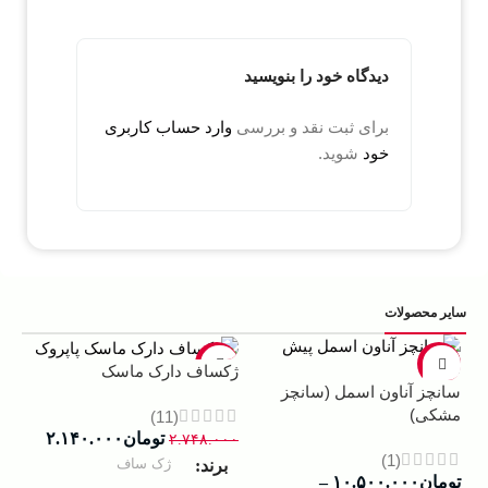
دیدگاه خود را بنویسید
برای ثبت نقد و بررسی
وارد حساب کاربری
خود
شوید.
سایر محصولات
5%
-22%
-13%
ژکساف دارک ماسک
سانچز آناون اسمل (سانچز
ادو
مشکی)
داوینچ
(11)
تومان
۲.۱۴۰.۰۰۰
۲.۷۴۸.۰۰۰
(1)
ژک ساف
برند
تومان
۱۰.۵۰۰.۰۰۰
–
۰۰۰