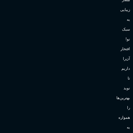
زیبایی
به
سبک
نو!
افتخار
آن‌را
داریم
تا
نوید
بهترین‌ها
را
همواره
به