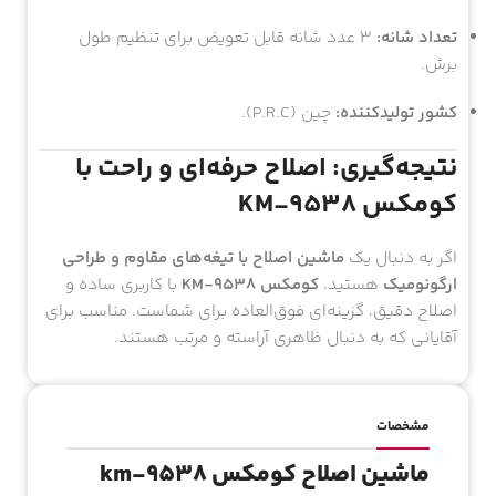
ریش و سبیل.
تعداد شانه:
۳ عدد شانه قابل تعویض برای تنظیم طول
برش.
کشور تولیدکننده:
چین (P.R.C).
نتیجه‌گیری: اصلاح حرفه‌ای و راحت با
کومکس KM-9538
اگر به دنبال یک
ماشین اصلاح با تیغه‌های مقاوم و طراحی
ارگونومیک
هستید،
کومکس KM-9538
با کاربری ساده و
اصلاح دقیق، گزینه‌ای فوق‌العاده برای شماست. مناسب برای
آقایانی که به دنبال ظاهری آراسته و مرتب هستند.
مشخصات