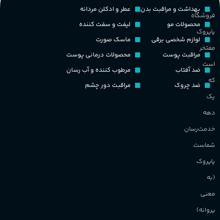
پخش بو
عالی
چوبی میوه‌ای مرکباتی
لوازم آرایش
عطر و ادکلن زنانه
م
بهداشت و مراقبت بدن
عطر و ادکلن مردانه
فروشگاه
PA_بخش-بو
کشور مبدا برند
فرانسه
محصولات مو
لیفت و سفت کننده
پاپروک
م
لوازم شخصی برقی
ماسک صورت
میوه‌ها و مرکبات، وانیل،
طبع
تلخ
,
گرم
مفتخر
نت‌های چوبی
مراقبت پوست
محصولات درمانی پوست
ط
است
ضد آفتاب
مرطوب کننده و آب رسان
غلظت
که
ضد چروک
مراقبت دور چشم
گ
یک
اکسترکت دو پرفیوم
دهه
گ
گروه بویایی
میوه ای
خدمت‌رسان
PA_
شماست.
ماندگاری
بالا
پاپروک
ن
(به
ش
مناسب برای
م
معنی