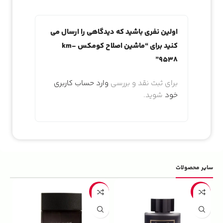
اولین نفری باشید که دیدگاهی را ارسال می
کنید برای “ماشین اصلاح کومکس km-
9538”
برای ثبت نقد و بررسی
وارد حساب کاربری
خود
شوید.
سایر محصولات
5%
-22%
-13%