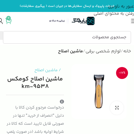
عبور به ناوبری
خدمات پاپروک و ارسال سفارش‌ها در جریان است ( پیگیری سفارشات)
رفتن به محتوای اصلی
0
خانه
لوازم شخصی برقی
ماشین اصلاح
/
ماشین اصلاح
-17%
ماشین اصلاح کومکس
km-9538
درخواست مرجوع کردن کالا با
بزرگنمایی تصویر
دلیل "انصراف از خرید" تنها در
صورتی قابل تایید است که کالا در
شرایط اولیه باشد (در صورت پلمپ