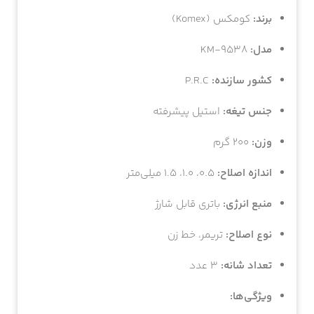
ماشین اصلاح کومکس km-9538
برند:
کومکس (Komex)
مدل:
KM-9538
کشور سازنده:
P.R.C
جنس تیغه:
استیل پیشرفته
وزن:
۲۰۰ گرم
اندازه اصلاح:
۰.۵، ۱.۰، ۱.۵ میلی‌متر
منبع انرژی:
باتری قابل شارژ
نوع اصلاح:
تریمر، خط زن
تعداد شانه:
۳ عدد