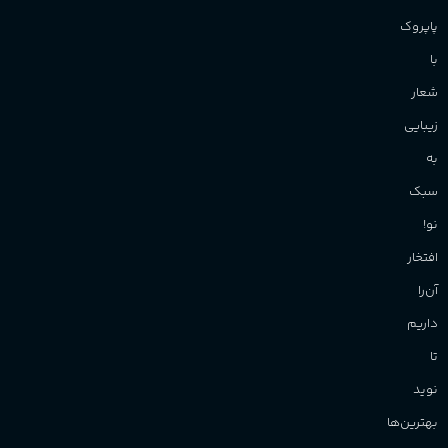
فروشگاه
پاپروک
با
شعار
زیبایی
به
سبک
نو!
افتخار
آن‌را
داریم
تا
نوید