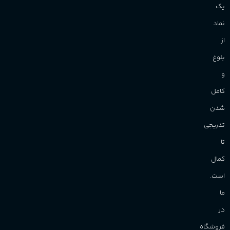
پروانه)
آقایان
,
خانم ها
یک
برند
Sanchez
نماد
از
بلوغ
و
کامل
شدن
تدریجی
تا
کمال
است.
ما
در