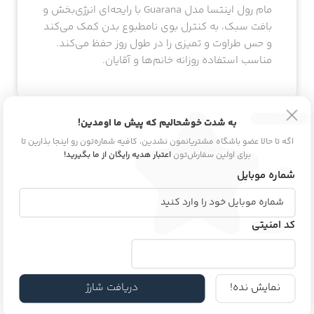
مام رول اینتسا مدل Guarana با رایحه‌ای انرژی‌بخش و
بافت سبک، به کنترل بوی نامطبوع بدن کمک می‌کند
و حس طراوت و تمیزی را در طول روز حفظ می‌کند.
مناسب استفاده روزانه خانم‌ها و آقایان.
به شدت خوشحالیم که پیش ما اومدین!
اطلاعات محصول
اگه تا حالا عضو باشگاه مشتریانمون نشدین، کافیه شماره‌تون رو اینجا بذارین تا
برای اولین سفارش‌تون
اعتبار هدیه رایگان از ما بگیرید!
برند
Intesa
شماره موبایل
کد امنیتی
حجم
۵۰ میلی لیتر
نمایش نده!
دریافت شارژ
کشور مبدا برند
ایتالیا