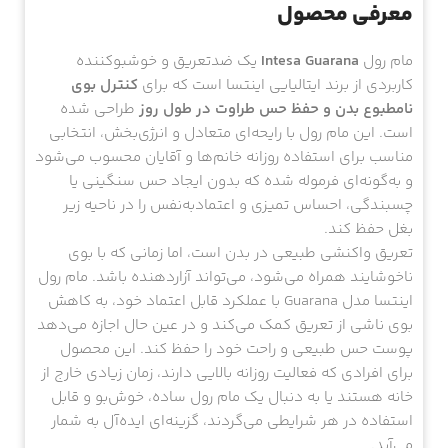
معرفی محصول
مام رول
Intesa Guarana
یک ضدتعریق و خوشبوکننده
کاربردی از برند ایتالیایی اینتسا است که برای
کنترل بوی
نامطبوع بدن و حفظ حس طراوت در طول روز
طراحی شده
است. این مام رول با رایحه‌ای متعادل و انرژی‌بخش، انتخابی
مناسب برای استفاده روزانه خانم‌ها و آقایان محسوب می‌شود
و به‌گونه‌ای فرموله شده که بدون ایجاد حس سنگینی یا
چسبندگی، احساس تمیزی و اعتمادبه‌نفس را در ناحیه زیر
بغل حفظ کند.
تعریق واکنشی طبیعی در بدن است، اما زمانی که با بوی
ناخوشایند همراه می‌شود، می‌تواند آزاردهنده باشد. مام رول
اینتسا مدل Guarana با عملکرد قابل اعتماد خود، به کاهش
بوی ناشی از تعریق کمک می‌کند و در عین حال اجازه می‌دهد
پوست حس طبیعی و راحت خود را حفظ کند. این محصول
برای افرادی که فعالیت روزانه بالایی دارند، زمان زیادی خارج از
خانه هستند یا به دنبال یک مام رول ساده، خوش‌بو و قابل
استفاده در هر شرایطی می‌گردند، گزینه‌ای ایده‌آل به شمار
می‌آید.