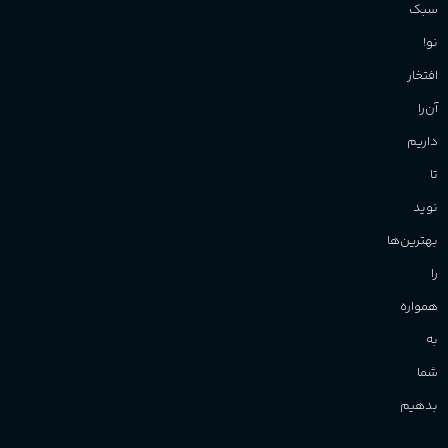
سبک
نو!
افتخار
آن‌را
داریم
تا
نوید
بهترین‌ها
را
همواره
به
شما
بدهیم