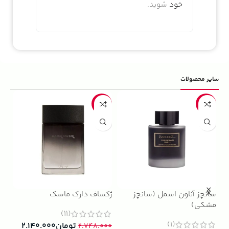
خود
شوید.
سایر محصولات
5%
-22%
-13%
سانچز آناون اسمل (سانچز
ژکساف دارک ماسک
ادو
مشکی)
داوینچ
(11)
(1)
تومان
۲.۱۴۰.۰۰۰
۲.۷۴۸.۰۰۰