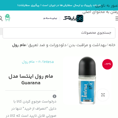
عبور به ناوبری
خدمات پاپروک و ارسال سفارش‌ها در جریان است ( پیگیری سفارشات)
رفتن به محتوای اصلی
0
خانه
بهداشت و مراقبت بدن
دئودورانت و ضد تعریق
مام رول
Intesa
/
n
-
مام رول
-23%
مام رول اینتسا مدل
Guarana
بزرگنمایی تصویر
درخواست مرجوع کردن کالا با
دلیل "انصراف از خرید" تنها در
صورتی قابل تایید است که کالا در