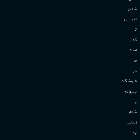
شدن
تدریجی
تا
کمال
است.
ما
در
فروشگاه
پاپروک
با
شعار
زیبایی
به