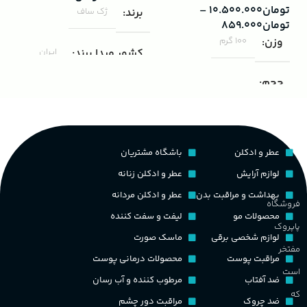
تومان
۱۰.۵۰۰.۰۰۰
–
۰۰۰
برند
ژک ساف
تومان
۸۵۹.۰۰۰
ب
وزن
100 گرم
کشور مبدا برند
ایران
ک
حجم
مناسب برای
مردانه
غ
۱۰۰ میلی لیتر
,
دکانت (10 میلی
لیتر)
گروه بویایی
ح
عطر و ادکلن
باشگاه مشتریان
پخش بو
عالی
چوبی میوه‌ای مرکباتی
لوازم آرایش
عطر و ادکلن زنانه
م
بهداشت و مراقبت بدن
عطر و ادکلن مردانه
فروشگاه
PA_بخش-بو
کشور مبدا برند
فرانسه
محصولات مو
لیفت و سفت کننده
پاپروک
م
لوازم شخصی برقی
ماسک صورت
میوه‌ها و مرکبات، وانیل،
طبع
تلخ
,
گرم
مفتخر
نت‌های چوبی
مراقبت پوست
محصولات درمانی پوست
ط
است
ضد آفتاب
مرطوب کننده و آب رسان
غلظت
که
ضد چروک
مراقبت دور چشم