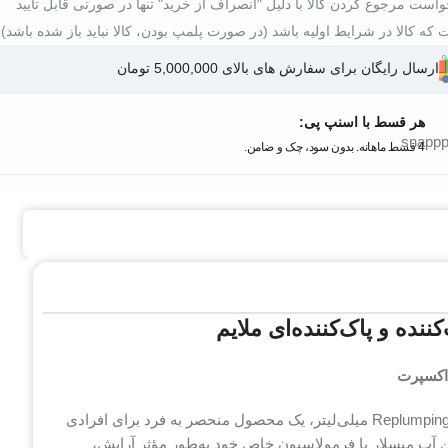
است مرجوع کردن کالا با دلیل "انصراف از خرید" تنها در صورتی قابل تایید
که کالا در شرایط اولیه باشد (در صورت پلمپ بودن، کالا نباید باز شده باشد).
ارسال رایگان برای سفارش های بالای 5,000,000 تومان
هر قسط با اسنپ پی:
4 قسط ماهانه. بدون سود، چک و ضامن.
نده و پاک‌کننده‌ای ملایم
 اکسپرت
میسلار واتر لورآل هیالورون اکسپرت Replumping Micellar Water – Multi – 200 میلی‌لیتر، یک محصول منحصر به فرد برای افرادی
 آب میسلار با فرمولاسیون خاص خود به‌طور مؤثر آرایش،