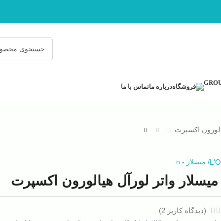
فروشگاه
درباره ما
تماس با ما
الورون اکسپرت
L'O
/
میسلار
-
n
میسلار واتر لورآل هیالورون اکسپرت
(دیدگاه کاربر
2
)