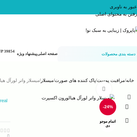
عبور به ناوبری
رفتن به محتوای اصلی
صفحه اصلی
پیشنهاد ویژه
دسته بندی محصولات
خانه
مراقبت پوست
پاک کننده های صورت
میسلار
میسلار واتر لورآل هی
بزرگنمایی تصویر
real
-24%
اتمام موجو
دی