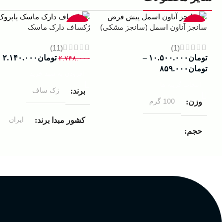
-22%
-13%
سانچز آناون اسمل (سانچز مشکی)
ژکساف دارک ماسک
(11)
(1)
تومان
۱۰.۵۰۰.۰۰۰
–
تومان
۲.۱۴۰.۰۰۰
۲.۷۴۸.۰۰۰
تومان
۸۵۹.۰۰۰
افزودن به سبد خرید
انتخاب گزینه ها
ژک ساف
برند
100 گرم
وزن
ایران
کشور مبدا برند
حجم
مردانه
مناسب برای
۱۰۰ میلی لیتر
,
دکانت (10 میلی
لیتر)
گروه بویایی
عالی
پخش بو
چوبی میوه‌ای مرکباتی