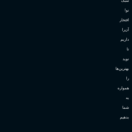
سبک
نو!
افتخار
آن‌را
داریم
تا
نوید
بهترین‌ها
را
همواره
به
شما
بدهیم