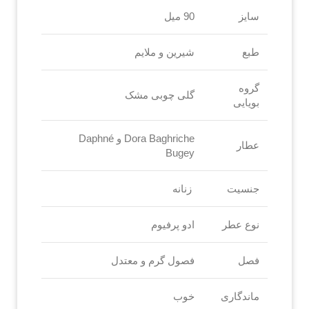
سایز
90 میل
طبع
شیرین و ملایم
گروه
گلی چوبی مشک
بویایی
Dora Baghriche و Daphné
عطار
Bugey
جنسیت
زنانه
نوع عطر
ادو پرفیوم
فصل
فصول گرم و معتدل
ماندگاری
خوب