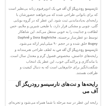
نارسیسو رودریگز آل آف می
یک ادوپرفیوم زنانه بی‌نظیر است
که برای بانوانی طراحی شده که می‌خواهند حضورشان با
رایحه‌ای به‌یادماندنی ثبت شود. این عطر که در گروه بویایی
گلی، چوبی و مشکی قرار دارد، با طبعی شیرین و ملایم، حس
لطافت و جذابیت را به خوبی منتقل می‌کند. این شاهکار
Daphné
Dora Baghriche
توسط دو عطرساز برجسته،
و
Bugey
خلق شده و در حجم ۹۰ میلی‌لیتر ارائه می‌شود.
نارسیسو رودریگز آل آف می
به لطف طراحی هنرمندانه و
رایحه‌های خاصش، مخصوص فصول گرم و معتدل سال است.
با ماندگاری و پراکندگی خوب، این عطر یک انتخاب
شگفت‌انگیز برای خانم‌هایی است که به دنبال کیفیت و
ظرافت هستند.
رایحه‌ها و نت‌های نارسیسو رودریگز آل
آف می
رایحه این عطر در سه مرحله با شما همراه می‌شود و تجربه‌ای