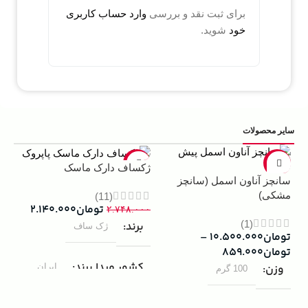
برای ثبت نقد و بررسی
وارد حساب کاربری
خود
شوید.
سایر محصولات
5%
-22%
-13%
ژکساف دارک ماسک
سانچز آناون اسمل (سانچز
ادو
مشکی)
داوینچ
(11)
تومان
۲.۱۴۰.۰۰۰
۲.۷۴۸.۰۰۰
(1)
برند
ژک ساف
تومان
۱۰.۵۰۰.۰۰۰
–
۰۰۰
تومان
۸۵۹.۰۰۰
ب
کشور مبدا برند
ایران
وزن
100 گرم
ک
مردانه