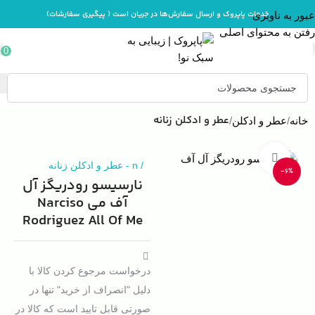
خدمات پاپروک و ارسال سفارش‌ها در جریان است ( پیگیری سفارشات)
عبور به ناوبری
رفتن به محتوای اصلی
0
عطر و ادکلن زنانه
خانه
عطر و ادکلن
بزرگنمایی تصویر
/
n
-
عطر و ادکلن زنانه
-6%
نارسیسو رودریگز آل
آف می Narciso
Rodriguez All Of Me
درخواست مرجوع کردن کالا با
دلیل "انصراف از خرید" تنها در
صورتی قابل تایید است که کالا در