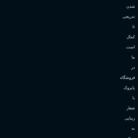
شدن
تدریجی
تا
کمال
است.
ما
در
فروشگاه
پاپروک
با
شعار
زیبایی
به