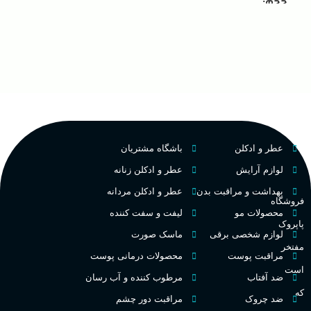
مناسب برای
حجم
غ
گروه بویایی
۱۰۰ میلی لیتر
,
دکانت (10
میلی لیتر)
ح
چوبی میوه‌ای مرکباتی
پخش بو
عالی
م
PA_بخش-بو
کشور مبدا برند
فرانسه
م
عطر و ادکلن
باشگاه مشتریان
میوه‌ها و مرکبات، وانیل،
نت‌های چوبی
طبع
تلخ
,
گرم
لوازم آرایش
عطر و ادکلن زنانه
ط
بهداشت و مراقبت بدن
عطر و ادکلن مردانه
فروشگاه
غلظت
محصولات مو
لیفت و سفت کننده
پاپروک
گ
لوازم شخصی برقی
ماسک صورت
مفتخر
اکسترکت دو پرفیوم
مراقبت پوست
محصولات درمانی پوست
گ
است
ضد آفتاب
مرطوب کننده و آب رسان
گروه بویایی
میوه ای
که
ضد چروک
مراقبت دور چشم
PA_