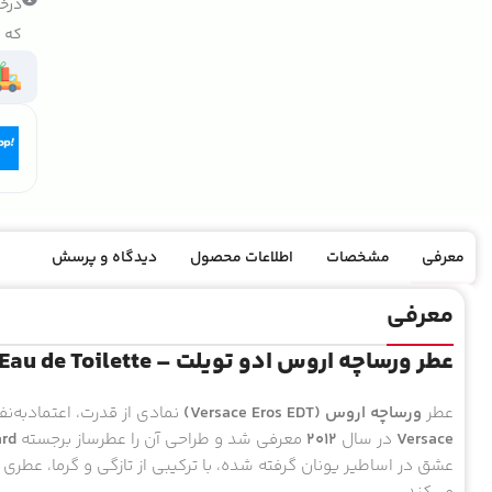
درخو
که ک
معرفی
مشخصات
اطلاعات محصول
دیدگاه و پرسش
معرفی
عطر ورساچه اروس ادو تویلت – Versace Eros Eau de Toilette
عطر
ورساچه اروس (Versace Eros EDT)
نمادی از قدرت، اعتماد‌به‌
Versace
در سال
۲۰۱۲
معرفی شد و طراحی آن را عطرساز برجسته
ard
عشق در اساطیر یونان گرفته شده، با ترکیبی از تازگی و گرما، عطری 