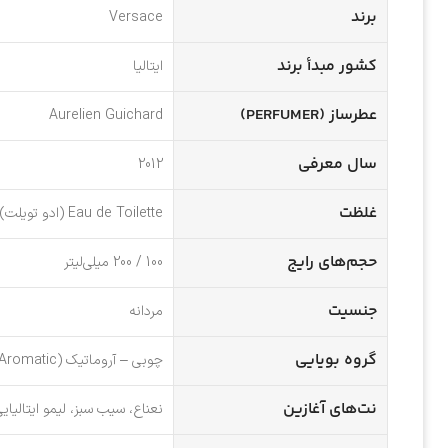
برند
Versace
کشور مبدأ برند
ایتالیا
عطرساز (PERFUMER)
Aurelien Guichard
سال معرفی
2012
غلظت
Eau de Toilette (ادو تویلت)
حجم‌های رایج
100 / 200 میلی‌لیتر
جنسیت
مردانه
گروه بویایی
چوبی – آروماتیک (Woody Aromatic)
نت‌های آغازین
نعناع، سیب سبز، لیمو ایتالیای