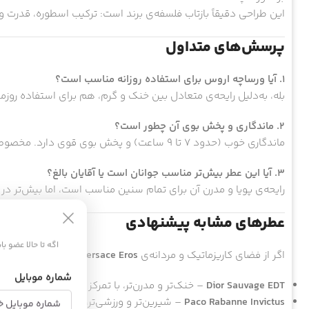
این طراحی دقیقاً بازتاب فلسفه‌ی برند است: ترکیب اسطوره، قدرت 
پرسش‌های متداول
۱. آیا ورساچه اروس برای استفاده روزانه مناسب است؟
بله، به‌دلیل رایحه‌ی متعادل بین خنک و گرم، هم برای استفاده ر
۲. ماندگاری و پخش بوی آن چطور است؟
ماندگاری خوب (حدود ۷ تا ۹ ساعت) و پخش بوی قوی دارد. مخصوصاً در هوای خنک، رایحه‌ی آن تأثیرگذاری بیشتری پیدا می‌کند.
۳. آیا این عطر بیش‌تر مناسب جوانان است یا آقایان بالغ؟
رایحه‌ی پویا و مدرن آن برای تمام سنین مناسب است، اما بیش‌تر در
عطرهای مشابه پیشنهادی
اگه تا حالا عضو ب
اگر از فضای کاریزماتیک و مردانه‌ی
Versace Eros
خوشتان آمده، این 
شماره موبایل
Dior Sauvage EDT
– خنک‌تر و مدرن‌تر، با تمرکز بر فلفل و آمبروکسان
Paco Rabanne Invictus
– شیرین‌تر و ورزشی‌تر، با حس رقابت و انرژی