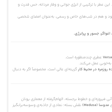
ن عطر با ترکیبی از انرژی جوانی و وقار مردانه، حس قدرت و
ه شود و هم در شب‌های خاص و رسمی، به‌عنوان امضای شخصی
 اغواگر، جسور و پرانرژی.
Versa
عطری چند‌منظوره است.
به‌خوبی عمل می‌کند.
 روزمره در محیط کار
گزینه‌ای عالی است، مخصوصاً اگر به دنبال
بی فیروزه‌ای و خطوط برجسته، الهام‌گرفته از معماری یونان
ی
مدوسا (Medusa)
نقش بسته؛ نمادی از جاذبه‌ی وسوسه‌برانگیز