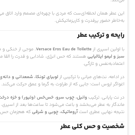
می‌کند.
این عطر همان لحظه‌ای‌ست که مردی با چهره‌ای مصمم وارد اتاق می‌
به‌خاطر حضور پرقدرت و کاریزماتیکش.
رایحه و ترکیب عطر
با اولین اسپری از
Versace Eros Eau de Toilette
، موجی از خنکی و ط
سبز و لیمو ایتالیایی
هستند که حس انرژی، شادابی و قدرت را القا می‌
اعتماد‌به‌نفس و تازگی.
در ادامه، نت‌های میانی با ترکیبی از
لوبیای تونکا، شمعدانی و دانه‌ی عنبر (n
اغواگر اروس است؛ جایی که از طراوت به گرما و عمق حرکت می‌کند. رای
در نت پایانی، ترکیب
وانیل، چوب سرو، خس‌خس (وتیور) و خزه درخت
ماندگار به عطر می‌بخشد و باعث می‌شود تا ساعت‌ها بعد از اسپری،
نتیجه نهایی عطری است
آروماتیک، چوبی و شرقی
که هم‌زمان حس گر
شخصیت و حس کلی عطر