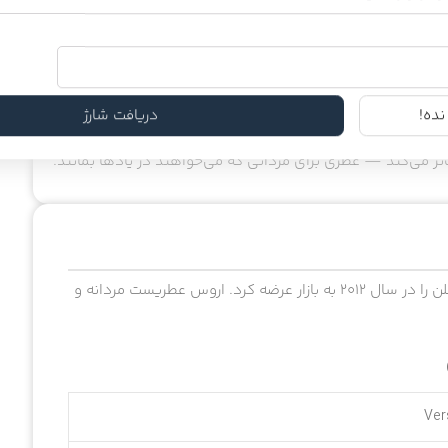
ل و اسطوخودوس.
مردانه است. رایحه‌ای که از خنکی و شادابی آغاز می‌شود، با
ل می‌شود.
ده!
دریافت شارژ
بل‌استفاده در روز و هم مناسب برای شب،
Versace Eros EDT
ر می‌کند — عطری برای مردانی که می‌خواهند در یادها بمانند.
ورساچه اروس، ادوتویلتی ملایم و شیرین است. ورساچه این ادکلن را در سال ۲۰۱۲ به بازار عرضه کرد. اروس عطریست مردانه و
Ver