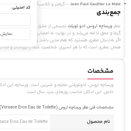
Jean Paul Gaultier Le Male
– گرم‌تر و کلاسیک‌تر با محوریت وانی
کد امنیتی
جمع‌بندی
عطر
ورساچه اروس ادو تویلت
تجسمی از عشق، قدرت و اعتماد‌به‌نفس 
گرما و عمق ادامه می‌یابد و در نهایت به امضایی قوی و اغواگر تبدی
نمایش ن
اگر به‌دنبال عطری هستید که هم مدرن باشد و هم ماندگار، هم قا
همان عطری است که با هر اسپری، شخصیت شما را پررنگ‌تر و جذاب‌ت
مشخصات
خاص. این ادکلن مناسب روزهای سرد سال است.
مشخصات فنی عطر ورساچه اروس (Versace Eros Eau de Toilette)
نام محصول
sace Eros Eau de Toilette