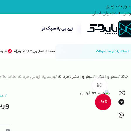
عبور به ناوبری
رفتن به محتوای اصلی
دسته بندی محصولات
صفحه اصلی
پیشنهاد ویژه
فروش
خانه
عطر و ادکلن
عطر و ادکلن مردانه
ورساچه اروس مردانه Versace Eros Eau de Toilette
بزرگنمایی تصویر
/
عط
-92%