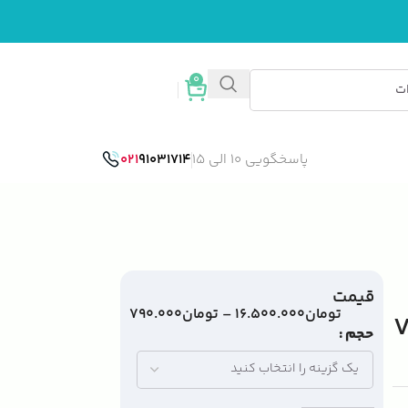
0
ورود / ثبت نام
پاسخگویی 10 الی 15
91031714
021
قیمت
تومان
۱۶.۵۰۰.۰۰۰
–
تومان
۷۹۰.۰۰۰
Ve
حجم