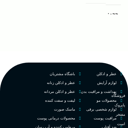
ک
مردانه
مناسب برای
حجم
غ
۱۰۰ میلی لیتر
,
دکانت (10
گروه بویایی
میلی لیتر)
ح
چوبی میوه‌ای مرکباتی
عالی
پخش بو
م
PA_بخش-بو
فرانسه
کشور مبدا برند
عطر و ادکلن
باشگاه مشتریان
م
میوه‌ها و مرکبات، وانیل،
نت‌های چوبی
تلخ
,
گرم
طبع
لوازم آرایش
عطر و ادکلن زنانه
ط
بهداشت و مراقبت بدن
عطر و ادکلن مردانه
فروشگاه
غلظت
محصولات مو
لیفت و سفت کننده
پاپروک
گ
لوازم شخصی برقی
ماسک صورت
مفتخر
اکسترکت دو پرفیوم
مراقبت پوست
محصولات درمانی پوست
گ
است
ضد آفتاب
مرطوب کننده و آب رسان