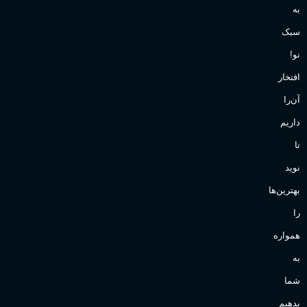
به
سبک
نو!
افتخار
آن‌را
داریم
تا
نوید
بهترین‌ها
را
همواره
به
شما
بدهیم