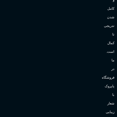
کامل
شدن
تدریجی
تا
کمال
است.
ما
در
فروشگاه
پاپروک
با
شعار
زیبایی