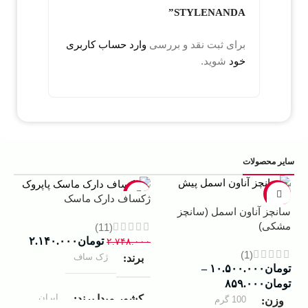
STYLENANDA”
برای ثبت نقد و بررسی
وارد حساب کاربری
خود
شوید.
سایر محصولات
5%
-22%
-13%
ژکساف دارک ماسک
سانچز آناون اسمل (سانچز
ادو
مشکی)
داوینچ
(11)
تومان
۲.۱۴۰.۰۰۰
۲.۷۴۸.۰۰۰
(1)
ژک ساف
برند
تومان
۱۰.۵۰۰.۰۰۰
–
۰۰۰
تومان
۸۵۹.۰۰۰
ب
ایران
کشور مبدا برند
100 گرم
وزن