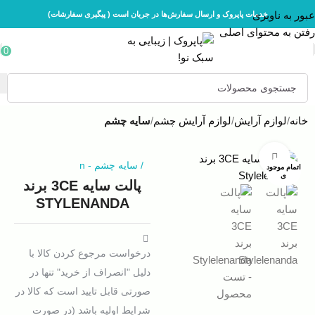
عبور به ناوبری
خدمات پاپروک و ارسال سفارش‌ها در جریان است ( پیگیری سفارشات)
رفتن به محتوای اصلی
0
خانه
لوازم آرایش
لوازم آرایش چشم
سایه چشم
بزرگنمایی تصویر
/
سایه چشم
-
n
اتمام موجود
ی
پالت سایه 3CE برند
STYLENANDA
درخواست مرجوع کردن کالا با
دلیل "انصراف از خرید" تنها در
صورتی قابل تایید است که کالا در
شرایط اولیه باشد (در صورت