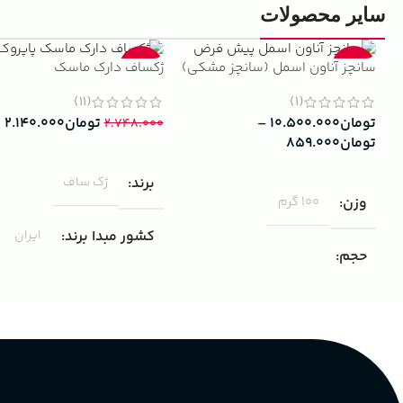
سایر محصولات
سانچز آناون اسمل (سانچز مشکی)
ژکساف دارک ماسک
-22%
-13%
(11)
(1)
تومان
۱۰.۵۰۰.۰۰۰
–
تومان
۲.۱۴۰.۰۰۰
۲.۷۴۸.۰۰۰
تومان
۸۵۹.۰۰۰
افزودن به سبد خرید
انتخاب گزینه ها
برند
ژک ساف
وزن
100 گرم
کشور مبدا برند
ایران
حجم
مناسب برای
مردانه
۱۰۰ میلی لیتر
,
دکانت (10 میلی
لیتر)
گروه بویایی
پخش بو
عالی
چوبی میوه‌ای مرکباتی