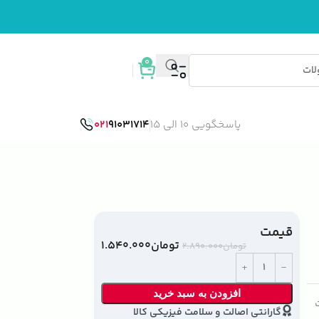
0
ورود / ثبت نام
پاسخگویی 10 الی 15
91031714
021
قیمت
تومان
۱.۵۴۰.۰۰۰
تومان
۲.۸۹۰.۰۰۰
افزودن به سبد خرید
ت
گارانتی اصالت و سلامت فیزیکی کالا