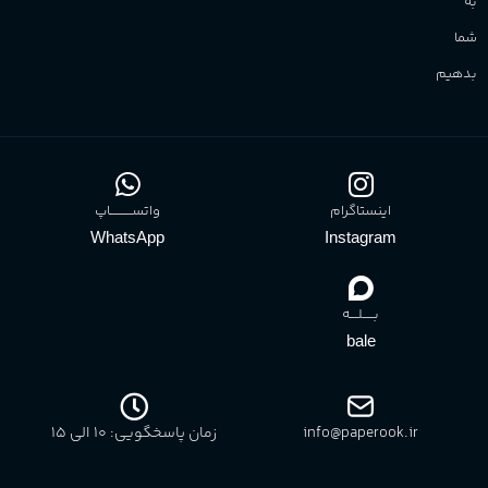
به
شما
بدهیم
اینستاگرام
واتســــــــــاپ
WhatsApp
Instagram
بـــــلــــه
bale
info@paperook.ir
زمان پاسخگویی: 10 الی ۱5