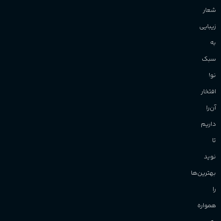
شعار
زیبایی
به
سبک
نو!
افتخار
آن‌را
داریم
تا
نوید
بهترین‌ها
را
همواره