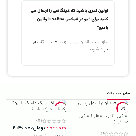
اولین نفری باشید که دیدگاهی را ارسال می
کنید برای “پودر فیکس Eveline اولاین
بامبو”
برای ثبت نقد و بررسی
وارد حساب کاربری
خود
شوید.
سایر محصولات
5%
-22%
-13%
ژکساف دارک ماسک
سانچز آناون اسمل (سانچز
ادو
(11)
مشکی)
داوینچ
تومان
۲.۱۴۰.۰۰۰
۲.۷۴۸.۰۰۰
(1)
برند
ژک ساف