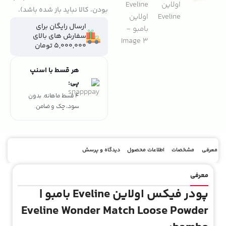
بودن، کالا نباید باز شده باشد).
ارسال رایگان برای
سفارش های بالای
5,000,000 تومان
هر قسط با اسنپ
پی:
4 قسط ماهانه. بدون
سود، چک و ضامن.
معرفی
مشخصات
اطلاعات محصول
دیدگاه و پرسش
معرفی
پودر فیکس اولاین Eveline بامبو |
Eveline Wonder Match Loose Powder