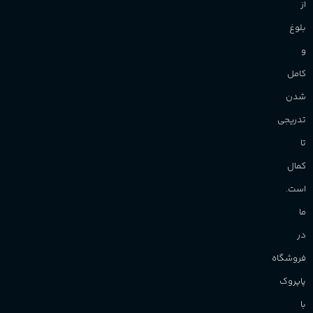
از
بلوغ
و
کامل
شدن
تدریجی
تا
کمال
است.
ما
در
فروشگاه
پاپروک
با