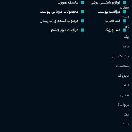
گ
لوازم شخصی برقی
ماسک صورت
مفتخر
اکسترکت دو پرفیوم
مراقبت پوست
محصولات درمانی پوست
گ
است
ضد آفتاب
مرطوب کننده و آب رسان
گروه بویایی
میوه ای
که
ضد چروک
مراقبت دور چشم
PA_
یک
ماندگاری
بالا
دهه
ن
ش
خدمت‌رسان
مناسب برای
م
شماست.
آقایان
,
خانم ها
پاپروک
(به
برند
Sanchez
معنی
پروانه)
یک
نماد