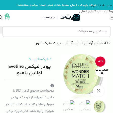
عبور به ناوبری
خدمات پاپروک و ارسال سفارش‌ها در جریان است ( پیگیری سفارشات)
رفتن به محتوای اصلی
0
خانه
لوازم آرایش
لوازم آرایش صورت
فیکساتور
/
فیکساتور
-
n
-22%
پودر فیکس Eveline
اتمام موجو
اولاین بامبو
دی
درخواست مرجوع کردن کالا با
بزرگنمایی تصویر
دلیل "انصراف از خرید" تنها در
صورتی قابل تایید است که کالا در
شرایط اولیه باشد (در صورت پلمپ