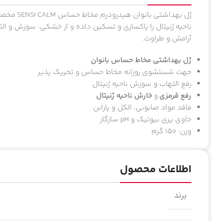
ناحیه ژنیتال را پاکسازی و تسکین داده و از خشکی، سوزش و ال
آرامش و طراوت.
ژل بهداشتی مخاط حساس بانوان
جهت شستشوی روزانه مخاط حساس و تحریک پذیر
رفع التهاب و سوزش ناحیه ژنیتال
رفع قرمزی
و
خارش ناحیه ژنیتال
فاقد مواد صابونی، الکل و پارابن
حاوی پری بیوتیک و pH سازگار
وزن: ۱۵۰ گرم
اطلاعات محصول
برند