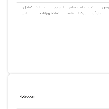
ژل بهداشتی بانوان هیدرودرم مخاط حساس SENSI CALM مخصوص پوست و مخاط حساس، با فرمول ملایم و pH متعادل،
تهاب جلوگیری می‌کند. مناسب استفاده روزانه برای احساس
Hydroderm