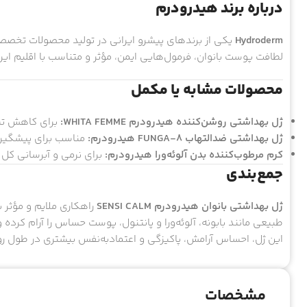
درباره برند هیدرودرم
Hydroderm
یکی از برندهای پیشرو ایرانی در تولید محصولات تخصصی
لطافت پوست بانوان، فرمول‌هایی ایمن، مؤثر و متناسب با اقلیم ایرا
محصولات مشابه یا مکمل
ژل بهداشتی روشن‌کننده هیدرودرم WHITA FEMME:
برای کاهش تیر
ژل بهداشتی ضدالتهاب FUNGA-8 هیدرودرم:
مناسب برای پیشگیری
کرم مرطوب‌کننده بدن آلوئه‌ورا هیدرودرم:
برای نرمی و آبرسانی کل
جمع‌بندی
ژل بهداشتی بانوان هیدرودرم SENSI CALM
راهکاری ملایم و مؤثر ب
طبیعی مانند بابونه، آلوئه‌ورا و پانتنول، پوست حساس را آرام کرده
این ژل، احساس آرامش، پاکیزگی و اعتمادبه‌نفس بیشتری در طول ر
مشخصات