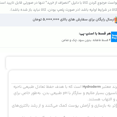
است مرجوع کردن کالا با دلیل "انصراف از خرید" تنها در صورتی قابل تایید اس
الا در شرایط اولیه باشد (در صورت پلمپ بودن، کالا نباید باز شده باشد).
ارسال رایگان برای سفارش های بالای 5,000,000 تومان
هر قسط با اسنپ پی:
4 قسط ماهانه. بدون سود، چک و ضامن.
ند معتبر
Hydroderm
است که با هدف حفظ تعادل طبیعی ناحیه
ژنیتال و کاهش تحریکات پوستی طراحی شده است. این ژل با فرمولاسیون بسیار ملایم و سازگار با pH طبیعی بدن، به‌طور خاص برای
و التهاب هستند.
ر، به بازسازی و آرامش پوست کمک می‌کنند و از رشد باکتری‌های