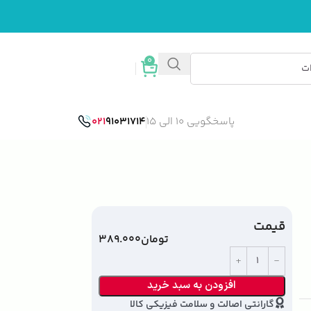
0
ورود / ثبت نام
پاسخگویی 10 الی 15
91031714
021
قیمت
تومان
۳۸۹.۰۰۰
افزودن به سبد خرید
گارانتی اصالت و سلامت فیزیکی کالا