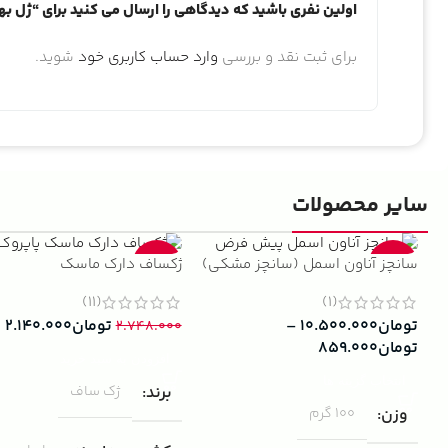
اولین نفری باشید که دیدگاهی را ارسال می کنید برای “ژل بهداشت
برای ثبت نقد و بررسی
وارد حساب کاربری خود
شوید.
سایر محصولات
سانچز آناون اسمل (سانچز مشکی)
ژکساف دارک ماسک
-22%
-13%
(11)
(1)
تومان
۱۰.۵۰۰.۰۰۰
–
تومان
۲.۱۴۰.۰۰۰
۲.۷۴۸.۰۰۰
تومان
۸۵۹.۰۰۰
افزودن به سبد خرید
انتخاب گزینه ها
برند
ژک ساف
وزن
100 گرم