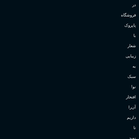
در
فروشگاه
پاپروک
با
شعار
زیبایی
به
سبک
نو!
افتخار
آن‌را
داریم
تا
نوید