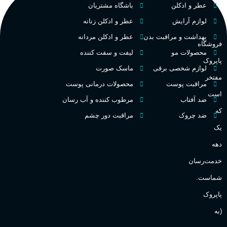
عطر و ادکلن
باشگاه مشتریان
م
میوه‌ها و مرکبات، وانیل،
نت‌های چوبی
تلخ
,
گرم
طبع
لوازم آرایش
عطر و ادکلن زنانه
ط
بهداشت و مراقبت بدن
عطر و ادکلن مردانه
فروشگاه
غلظت
محصولات مو
لیفت و سفت کننده
پاپروک
گ
لوازم شخصی برقی
ماسک صورت
مفتخر
اکسترکت دو پرفیوم
مراقبت پوست
محصولات درمانی پوست
گ
است
ضد آفتاب
مرطوب کننده و آب رسان
میوه ای
گروه بویایی
که
ضد چروک
مراقبت دور چشم
PA_
یک
بالا
ماندگاری
دهه
ن
ش
خدمت‌رسان
مناسب برای
ع
شماست.
آقایان
,
خانم ها
پاپروک
(به
Sanchez
برند