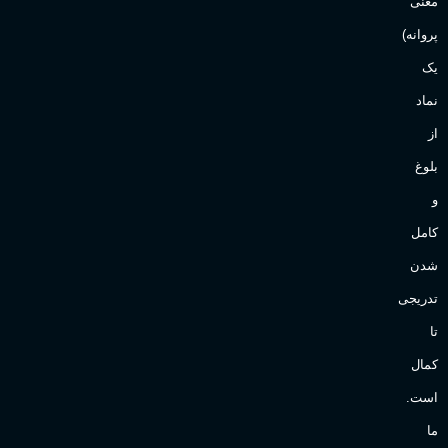
معنی
پروانه)
یک
نماد
از
بلوغ
و
کامل
شدن
تدریجی
تا
کمال
است.
ما