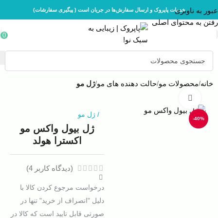
عبور به ناوبری
خدمات پاپروک و ارسال سفارش‌ها در جریان است ( پیگیری سفارشات)
رفتن به محتوای اصلی
0
خانه
محصولات مو
حالت دهنده های مو
ژل مو
بزرگنمایی تصویر
/
ژل مو
-40%
ژل بیول واکس مو
اکسترا هولد
(دیدگاه کاربر
4
)
درخواست مرجوع کردن کالا با
دلیل "انصراف از خرید" تنها در
صورتی قابل تایید است که کالا در