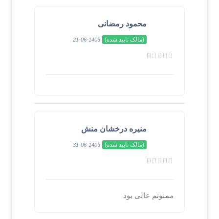
محمود رمضانی
(مالک تایید شده)
1403-06-21
منیره درخشان منش
(مالک تایید شده)
1403-06-31
ممنونم عالی بود