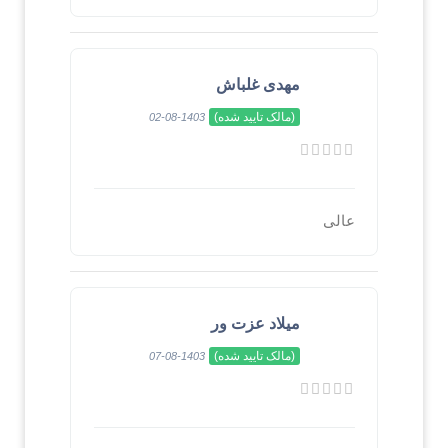
مهدی غلباش
(مالک تایید شده)
1403-08-02
عالی
میلاد عزت ور
(مالک تایید شده)
1403-08-07