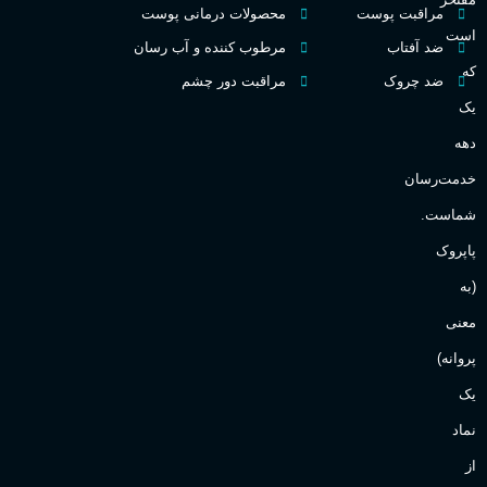
اکسترکت دو پرفیوم
مراقبت پوست
محصولات درمانی پوست
گ
است
ضد آفتاب
مرطوب کننده و آب رسان
میوه ای
گروه بویایی
که
ضد چروک
مراقبت دور چشم
PA_
یک
بالا
ماندگاری
دهه
ن
ش
خدمت‌رسان
مناسب برای
ع
شماست.
آقایان
,
خانم ها
پاپروک
(به
Sanchez
برند
معنی
پروانه)
یک
نماد
از