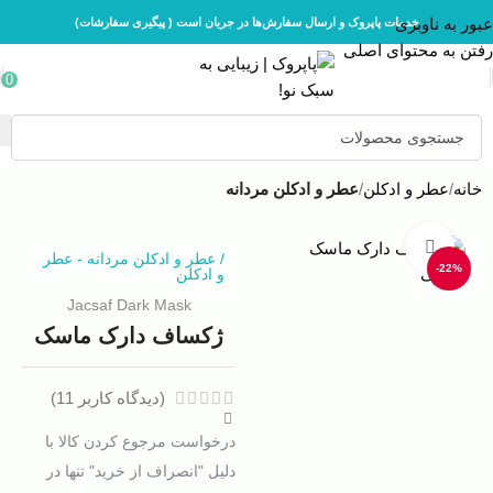
عبور به ناوبری
خدمات پاپروک و ارسال سفارش‌ها در جریان است ( پیگیری سفارشات)
رفتن به محتوای اصلی
0
خانه
عطر و ادکلن
عطر و ادکلن مردانه
بزرگنمایی تصویر
/
عطر و ادکلن مردانه
-
عطر
-22%
و ادکلن
Jacsaf Dark Mask
ژکساف دارک ماسک
(دیدگاه کاربر
11
)
درخواست مرجوع کردن کالا با
دلیل "انصراف از خرید" تنها در