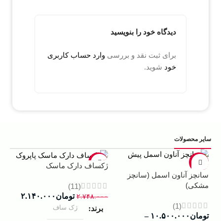
دیدگاه خود را بنویسید
برای ثبت نقد و بررسی
وارد حساب کاربری
خود
شوید.
سایر محصولات
5%
-22%
-13%
ژکساف دارک ماسک
سانچز آناون اسمل (سانچز
ادو
مشکی)
داوینچ
(11)
تومان
۲.۱۴۰.۰۰۰
۲.۷۴۸.۰۰۰
(1)
ژک ساف
برند
تومان
۱۰.۵۰۰.۰۰۰
–
۰۰۰