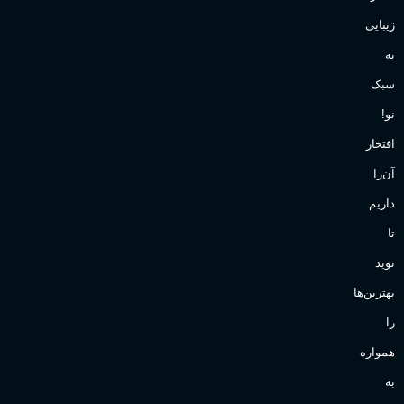
زیبایی
به
سبک
نو!
افتخار
آن‌را
داریم
تا
نوید
بهترین‌ها
را
همواره
به