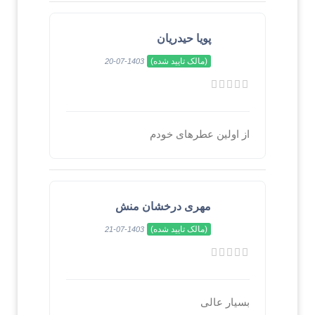
پویا حیدریان
(مالک تایید شده)
1403-07-20
از اولین عطرهای خودم
مهری درخشان منش
(مالک تایید شده)
1403-07-21
بسیار عالی