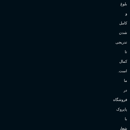
بلوغ
و
کامل
شدن
تدریجی
تا
کمال
است.
ما
در
فروشگاه
پاپروک
با
شعار