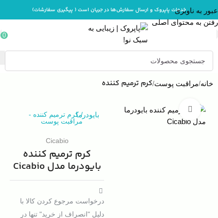
خدمات پاپروک و ارسال سفارش‌ها در جریان است ( پیگیری سفارشات)
عبور به ناوبری
رفتن به محتوای اصلی
0
کرم ترمیم کننده
خانه
مراقبت پوست
بزرگنمایی تصویر
/
بایودرما
کرم ترمیم کننده
-
مراقبت پوست
Cicabio
کرم ترمیم کننده
بایودرما مدل Cicabio
درخواست مرجوع کردن کالا با
دلیل "انصراف از خرید" تنها در