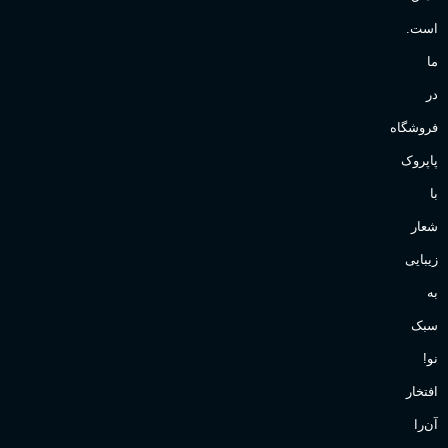
است.
ما
در
فروشگاه
پاپروک
با
شعار
زیبایی
به
سبک
نو!
افتخار
آن‌را