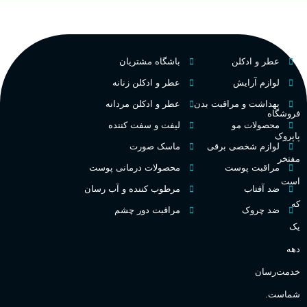
PA_بخش-بو
کشور مبدا برند
فرانسه
غ
میوه‌ها و مرکبات، وانیل،
عطر و ادکلن
باشگاه مشتریان
نت‌های چوبی
طبع
تلخ
,
گرم
ح
لوازم آرایش
عطر و ادکلن زنانه
بهداشت و مراقبت بدن
عطر و ادکلن مردانه
غلظت
م
فروشگاه
محصولات مو
لیفت و سفت کننده
پاپروک
اکسترکت دو پرفیوم
لوازم شخصی برقی
ماسک صورت
م
مفتخر
مراقبت پوست
محصولات درمانی پوست
گروه بویایی
میوه ای
است
ضد آفتاب
مرطوب کننده و آب رسان
ط
که
ضد چروک
مراقبت دور چشم
ماندگاری
بالا
یک
گ
دهه
مناسب برای
گ
خدمت‌رسان
شماست.
آقایان
,
خانم ها