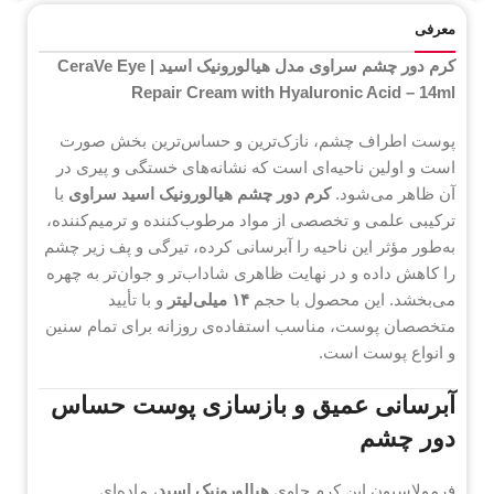
معرفی
کرم دور چشم سراوی مدل هیالورونیک اسید | CeraVe Eye
Repair Cream with Hyaluronic Acid – 14ml
پوست اطراف چشم، نازک‌ترین و حساس‌ترین بخش صورت
است و اولین ناحیه‌ای است که نشانه‌های خستگی و پیری در
آن ظاهر می‌شود.
کرم دور چشم هیالورونیک اسید سراوی
با
ترکیبی علمی و تخصصی از مواد مرطوب‌کننده و ترمیم‌کننده،
به‌طور مؤثر این ناحیه را آبرسانی کرده، تیرگی و پف زیر چشم
را کاهش داده و در نهایت ظاهری شاداب‌تر و جوان‌تر به چهره
می‌بخشد. این محصول با حجم
۱۴ میلی‌لیتر
و با تأیید
متخصصان پوست، مناسب استفاده‌ی روزانه برای تمام سنین
و انواع پوست است.
آبرسانی عمیق و بازسازی پوست حساس
دور چشم
فرمولاسیون این کرم حاوی
هیالورونیک اسید
، ماده‌ای