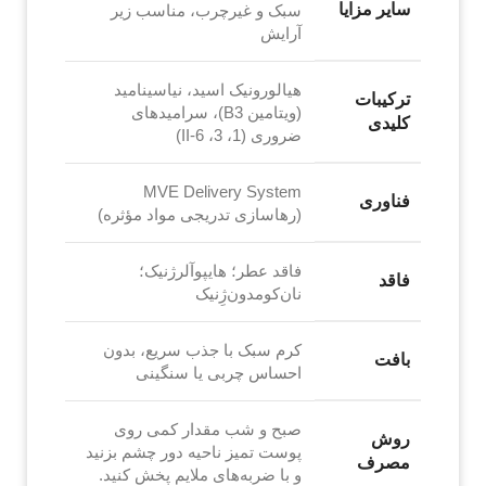
سایر مزایا
سبک و غیرچرب، مناسب زیر
آرایش
هیالورونیک اسید، نیاسینامید
ترکیبات
(ویتامین B3)، سرامیدهای
کلیدی
ضروری (1، 3، 6-II)
MVE Delivery System
فناوری
(رهاسازی تدریجی مواد مؤثره)
فاقد عطر؛ هایپوآلرژنیک؛
فاقد
نان‌کومدون‌ژِنیک
کرم سبک با جذب سریع، بدون
بافت
احساس چربی یا سنگینی
صبح و شب مقدار کمی روی
روش
پوست تمیز ناحیه دور چشم بزنید
مصرف
و با ضربه‌های ملایم پخش کنید.