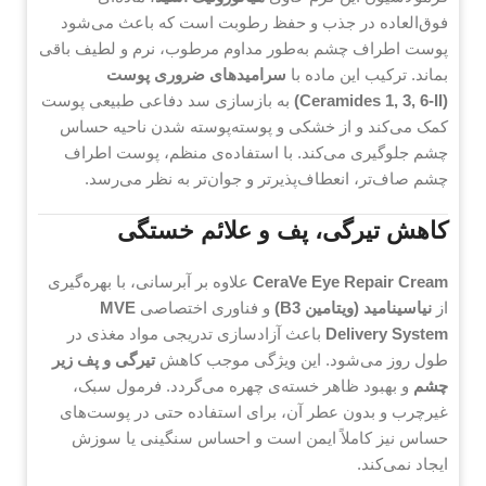
فوق‌العاده در جذب و حفظ رطوبت است که باعث می‌شود
پوست اطراف چشم به‌طور مداوم مرطوب، نرم و لطیف باقی
بماند. ترکیب این ماده با
سرامیدهای ضروری پوست
(Ceramides 1, 3, 6-II)
به بازسازی سد دفاعی طبیعی پوست
کمک می‌کند و از خشکی و پوسته‌پوسته شدن ناحیه حساس
چشم جلوگیری می‌کند. با استفاده‌ی منظم، پوست اطراف
چشم صاف‌تر، انعطاف‌پذیرتر و جوان‌تر به نظر می‌رسد.
کاهش تیرگی، پف و علائم خستگی
CeraVe Eye Repair Cream
علاوه بر آبرسانی، با بهره‌گیری
از
نیاسینامید (ویتامین B3)
و فناوری اختصاصی
MVE
Delivery System
باعث آزادسازی تدریجی مواد مغذی در
طول روز می‌شود. این ویژگی موجب کاهش
تیرگی و پف زیر
چشم
و بهبود ظاهر خسته‌ی چهره می‌گردد. فرمول سبک،
غیرچرب و بدون عطر آن، برای استفاده حتی در پوست‌های
حساس نیز کاملاً ایمن است و احساس سنگینی یا سوزش
ایجاد نمی‌کند.