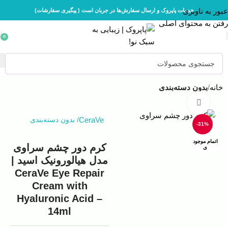
عبور به ناوبری
خدمات پاپروک و ارسال سفارش‌ها در جریان است ( پیگیری سفارشات)
رفتن به محتوای اصلی
0
خانه
بدون دسته‌بندی
بزرگنمایی تصویر
CeraVe
/
بدون دسته‌بندی
-31%
اتمام موجود
کرم دور چشم سراوی
ی
مدل هیالورونیک اسید |
CeraVe Eye Repair
Cream with
Hyaluronic Acid –
14ml