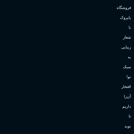
فروشگاه
پاپروک
با
شعار
زیبایی
به
سبک
نو!
افتخار
آن‌را
داریم
تا
نوید