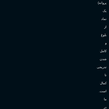
پروانه)
یک
نماد
از
بلوغ
و
کامل
شدن
تدریجی
تا
کمال
است.
ما
در