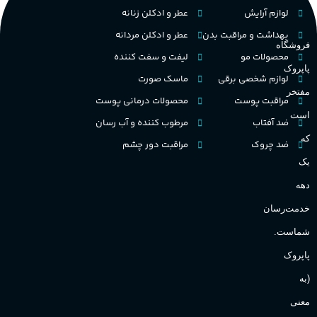
نت‌های چوبی
تلخ
,
گرم
لوازم آرایش
عطر و ادکلن زنانه
طبع
بهداشت و مراقبت بدن
عطر و ادکلن مردانه
ط
فروشگاه
غلظت
محصولات مو
لیفت و سفت کننده
پاپروک
گ
لوازم شخصی برقی
ماسک صورت
اکسترکت دو پرفیوم
مفتخر
مراقبت پوست
محصولات درمانی پوست
گ
است
ضد آفتاب
مرطوب کننده و آب رسان
میوه ای
گروه بویایی
که
ضد چروک
مراقبت دور چشم
PA_
یک
بالا
ماندگاری
دهه
ن
ش
خدمت‌رسان
مناسب برای
ع
شماست.
آقایان
,
خانم ها
پاپروک
(به
Sanchez
برند
معنی