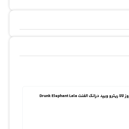
اولین نفری باشید که دیدگاهی را ارسال می کنید برای “کرم روز لالا ریترو ویپد درانک الفنت Drunk Elephant Lala