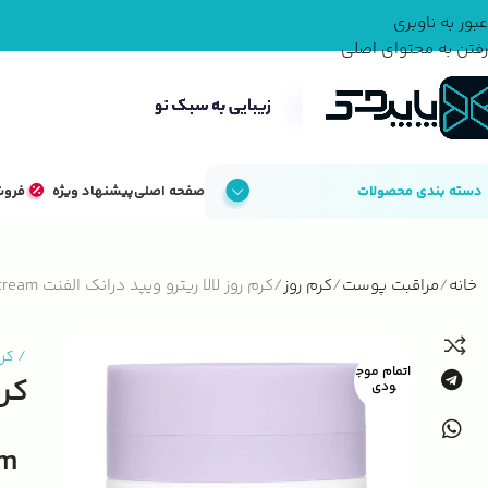
عبور به ناوبری
رفتن به محتوای اصلی
دسته بندی محصولات
صفحه اصلی
پیشنهاد ویژه
فروش
خانه
مراقبت پوست
کرم روز
کرم روز لالا ریترو ویپد درانک الفنت Drunk Elephant Lala Retro Whipped strengthener all skin types day cream
/
کرم
اتمام موج
ودی
am