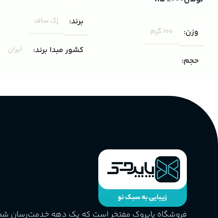
افزودن به سبد خرید
انتخاب گزینه ها
برند
ژک ساف
وزن
100 گرم
کشور مبدا برند
ایران
حجم
مناسب برای
مردانه
۱۰۰ میلی لیتر
,
دکانت (10 میلی
لیتر)
گروه بویایی
پخش بو
عالی
چوبی میوه‌ای مرکباتی
کشور مبدا برند
فرانسه
PA_بخش-بو
طبع
تلخ
,
گرم
میوه‌ها و مرکبات، وانیل،
نت‌های چوبی
غلظت
اکسترکت دو پرفیوم
فروشگاه پاپروک مفتخر است که یک دهه خدمت‌رسان ش