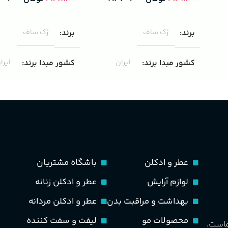
افزودن به سبد خرید
افزودن به سبد خرید
برند
ژک ساف
برند
ژک ساف
کشور مبدا برند
ایران
کشور مبدا برند
ایرا
غلظت
ادوپرفیوم
غلظت
ادوپرفیوم
حجم
75 میلی لیتر
حجم
100 میلی لیتر
ماندگاری
متوسط
مناسب برای
مردانه
عطر و ادکلن
باشگاه مشتریان
لوازم آرایش
عطر و ادکلن زنانه
مناسب برای
مردانه
طبع
تند و خنک
بهداشت و مراقبت بدن
عطر و ادکلن مردانه
طبع
خنک، شیرین و ملایم
PA_بخش-بو
محصولات مو
لیفت و سفت کننده
ماست.