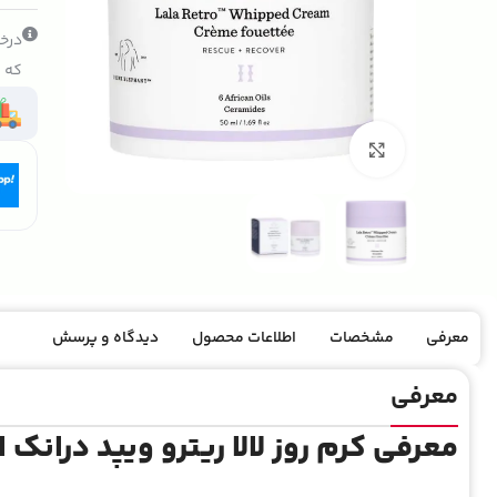
درخو
که ک
بزرگنمایی تصویر
معرفی
مشخصات
اطلاعات محصول
دیدگاه و پرسش
معرفی
معرفی کرم روز لالا ریترو ویپد درانک 