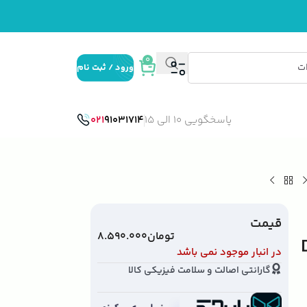
0
ورود / ثبت نام
پاسخگویی 10 الی 15
91031714
021
قیمت
تومان
۸.۵۹۰.۰۰۰
Drunk
در انبار موجود نمی باشد
گارانتی اصالت و سلامت فیزیکی کالا