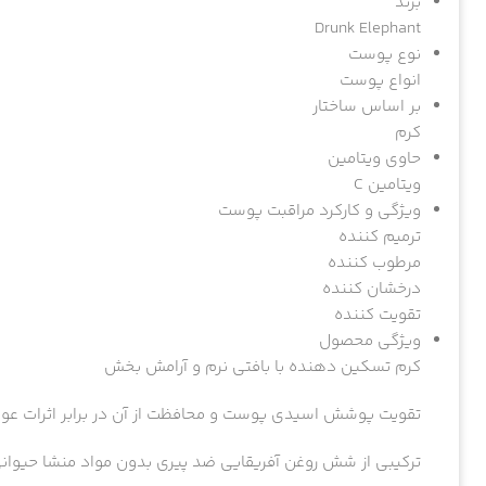
برند
Drunk Elephant
نوع پوست
انواع پوست
بر اساس ساختار
کرم
اگه تا حالا عضو ب
حاوی ویتامین
ویتامین C
شماره موبایل
ویژگی و کارکرد مراقبت پوست
ترمیم کننده
مرطوب کننده
کد امنیتی
درخشان کننده
تقویت کننده
ویژگی محصول
نمایش ن
کرم تسکین دهنده با بافتی نرم و آرامش بخش
تقویت پوشش اسیدی پوست و محافظت از آن در برابر اثرات عوام
ترکیبی از شش روغن آفریقایی ضد پیری بدون مواد منشا حیوان