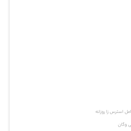
به شدت خوشحالیم که پیش ما اومدین!
اشگاه مشتریانمون نشدین، کافیه شماره‌تون رو اینجا بذارین تا برای اولین سفارش‌تون
اعتبار
بگیرید!
ده!
دریافت شارژ
ل استرس زا روزانه
ی وگان