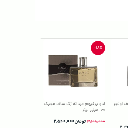
-33%
-18%
ف اونجر
ادو پرفیوم مردانه ژک ساف مجیک
ژک ساف نایت ویش
100 میلی لیتر
(1)
تومان
۲.۵۴۰.۰۰۰
تومان
.۰۰۰
۲.۸۹۰.۰۰۰
۳.۱۰۸.۰۰۰
۲.۳