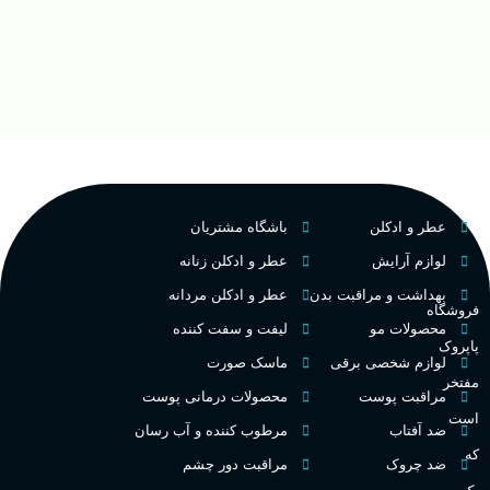
غ
۱۰۰ میلی لیتر
,
دکانت (10
گروه بویایی
میلی لیتر)
ح
چوبی میوه‌ای مرکباتی
عالی
پخش بو
م
PA_بخش-بو
فرانسه
کشور مبدا برند
عطر و ادکلن
باشگاه مشتریان
م
میوه‌ها و مرکبات، وانیل،
نت‌های چوبی
تلخ
,
گرم
طبع
لوازم آرایش
عطر و ادکلن زنانه
ط
بهداشت و مراقبت بدن
عطر و ادکلن مردانه
فروشگاه
غلظت
محصولات مو
لیفت و سفت کننده
پاپروک
گ
لوازم شخصی برقی
ماسک صورت
مفتخر
اکسترکت دو پرفیوم
مراقبت پوست
محصولات درمانی پوست
گ
است
ضد آفتاب
مرطوب کننده و آب رسان
میوه ای
گروه بویایی
که
ضد چروک
مراقبت دور چشم
PA_