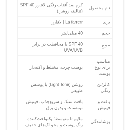
کرم ضد آفتاب رنگی لافارر SPF 40
نام محصول
(تنالیته روشن)
برند
La farrerr | لافارر
حجم
40 میلی‌لیتر
SPF 40 با محافظت در برابر
SPF
UVA/UVB
مناسب
برای نوع
پوست چرب، مختلط و آکنه‌دار
پوست
کالر/تن
روشن (Light Tone) با پوشش
رنگی
طبیعی
بافت و
بافت سبک و سریع‌جذب، فینیش
فینیش
نیمه‌مات و بدون برق
ملایم تا متوسط؛ یکنواخت‌کننده
پوشانندگی
رنگ پوست و محو لک‌های خفیف