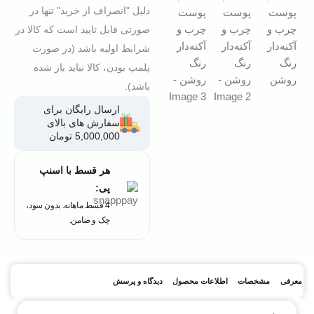
دلیل "انصراف از خرید" تنها در
صورتی قابل تایید است که کالا در
شرایط اولیه باشد (در صورت
پلمپ بودن، کالا نباید باز شده
باشد).
ارسال رایگان برای
سفارش های بالای
5,000,000 تومان
هر قسط با اسنپ
پی:
4 قسط ماهانه. بدون سود،
چک و ضامن.
معرفی
مشخصات
اطلاعات محصول
دیدگاه و پرسش