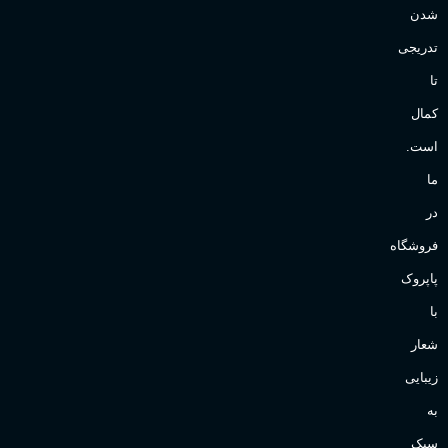
شدن
تدریجی
تا
کمال
است.
ما
در
فروشگاه
پاپروک
با
شعار
زیبایی
به
سبک