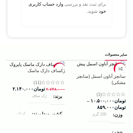
برای ثبت نقد و بررسی
وارد حساب کاربری
خود
شوید.
سایر محصولات
5%
-22%
-13%
ژکساف دارک ماسک
سانچز آناون اسمل (سانچز
ادو
(11)
مشکی)
داوینچ
تومان
۲.۱۴۰.۰۰۰
۲.۷۴۸.۰۰۰
(1)
ژک ساف
برند
تومان
۱۰.۵۰۰.۰۰۰
–
۰۰۰
تومان
۸۵۹.۰۰۰
ب
ایران
کشور مبدا برند
100 گرم
وزن
ک
مردانه
مناسب برای
حجم