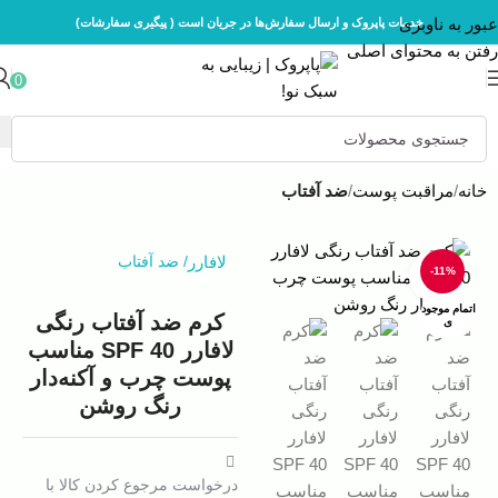
عبور به ناوبری
خدمات پاپروک و ارسال سفارش‌ها در جریان است ( پیگیری سفارشات)
رفتن به محتوای اصلی
0
خانه
مراقبت پوست
ضد آفتاب
لافارر
/
ضد آفتاب
-11%
بزرگنمایی تصویر
اتمام موجود
کرم ضد آفتاب رنگی
ی
لافارر SPF 40 مناسب
پوست چرب و آکنه‌دار
رنگ روشن
درخواست مرجوع کردن کالا با