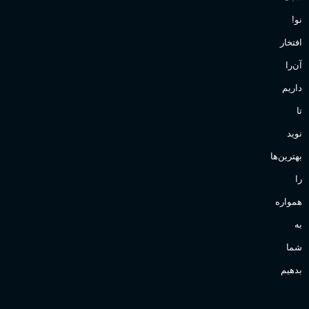
نو!
افتخار
آن‌را
داریم
تا
نوید
بهترین‌ها
را
همواره
به
شما
بدهیم