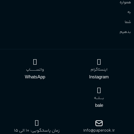
همواره
به
شما
بدهیم
اینستاگرام
واتســــــــــاپ
WhatsApp
Instagram
بـــــلــــه
bale
info@paperook.ir
زمان پاسخگویی: 10 الی ۱5