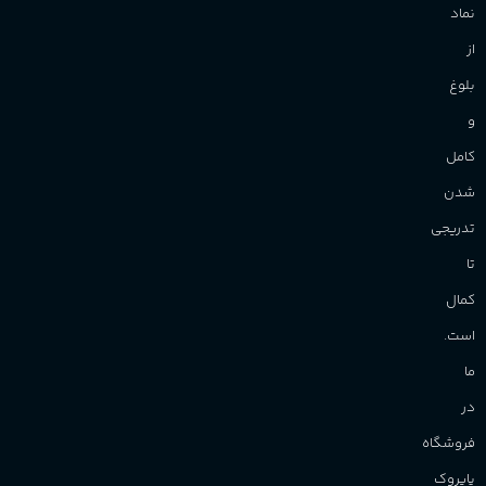
نماد
از
بلوغ
و
کامل
شدن
تدریجی
تا
کمال
است.
ما
در
فروشگاه
پاپروک