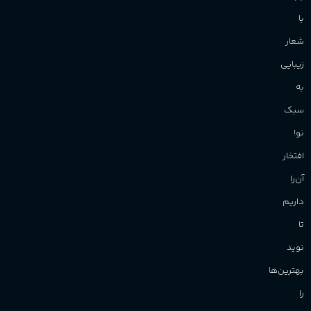
با
شعار
زیبایی
به
سبک
نو!
افتخار
آن‌را
داریم
تا
نوید
بهترین‌ها
را