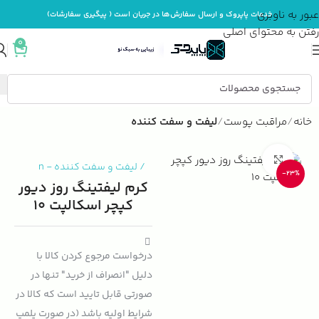
عبور به ناوبری
خدمات پاپروک و ارسال سفارش‌ها در جریان است ( پیگیری سفارشات)
رفتن به محتوای اصلی
0
خانه
مراقبت پوست
لیفت و سفت کننده
بزرگنمایی تصویر
/
لیفت و سفت کننده
-
n
-23%
کرم لیفتینگ روز دیور
کپچر اسکالپت 10
درخواست مرجوع کردن کالا با
دلیل "انصراف از خرید" تنها در
صورتی قابل تایید است که کالا در
شرایط اولیه باشد (در صورت پلمپ