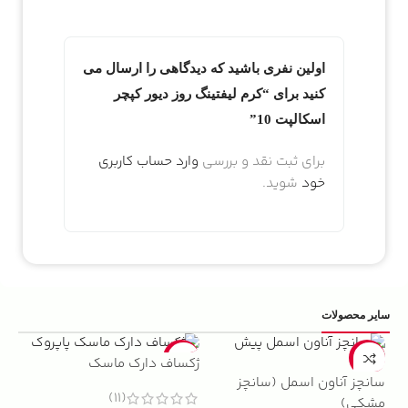
اولین نفری باشید که دیدگاهی را ارسال می
کنید برای “کرم لیفتینگ روز دیور کپچر
اسکالپت 10”
برای ثبت نقد و بررسی
وارد حساب کاربری
خود
شوید.
سایر محصولات
5%
-22%
-13%
ژکساف دارک ماسک
سانچز آناون اسمل (سانچز
ادو
(11)
مشکی)
داوینچ