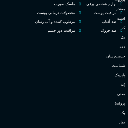
گ
لوازم شخصی برقی
ماسک صورت
مفتخر
اکسترکت دو پرفیوم
مراقبت پوست
محصولات درمانی پوست
گ
است
ضد آفتاب
مرطوب کننده و آب رسان
میوه ای
گروه بویایی
که
ضد چروک
مراقبت دور چشم
PA_
یک
بالا
ماندگاری
دهه
ن
ش
خدمت‌رسان
مناسب برای
ع
شماست.
آقایان
,
خانم ها
پاپروک
(به
Sanchez
برند
معنی
پروانه)
یک
نماد