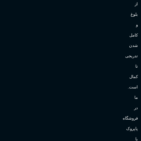
از
بلوغ
و
کامل
شدن
تدریجی
تا
کمال
است.
ما
در
فروشگاه
پاپروک
با