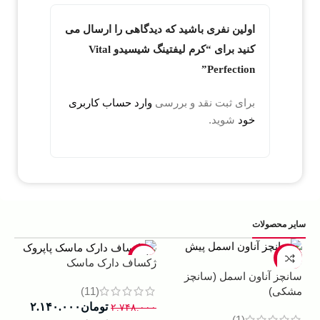
اولین نفری باشید که دیدگاهی را ارسال می
کنید برای “کرم لیفتینگ شیسیدو Vital
Perfection”
برای ثبت نقد و بررسی
وارد حساب کاربری
خود
شوید.
سایر محصولات
5%
-22%
-13%
ژکساف دارک ماسک
سانچز آناون اسمل (سانچز
ادو
(11)
مشکی)
داوینچ
تومان
۲.۱۴۰.۰۰۰
۲.۷۴۸.۰۰۰
(1)