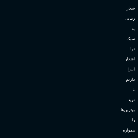
شعار
زیبایی
به
سبک
نو!
افتخار
آن‌را
داریم
تا
نوید
بهترین‌ها
را
همواره