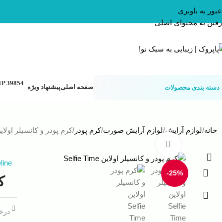
عبور به ناوبری
رفتن به محتوای اصلی
صفحه اصلی
پیشنهاد ویژه
دسته بندی محصولات
خانه
لوازم آرایش
لوازم آرایش صورت
کرم پودر
کرم پودر و کانسیلر اولاین fie Time
بزرگنمایی تصویر
line
-25%
کر
درخو