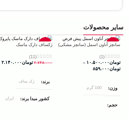
سایر محصولات
-22%
-13%
سانچز آناون اسمل (سانچز مشکی)
ژکساف دارک ماسک
(11)
(1)
تومان
۱۰.۵۰۰.۰۰۰
–
تومان
۲.۱۴۰.۰۰۰
۲.۷۴۸.۰۰۰
تومان
۸۵۹.۰۰۰
افزودن به سبد خرید
انتخاب گزینه ها
ژک ساف
برند
100 گرم
وزن
ایران
کشور مبدا برند
حجم
مردانه
مناسب برای
۱۰۰ میلی لیتر
,
دکانت (10 میلی
لیتر)