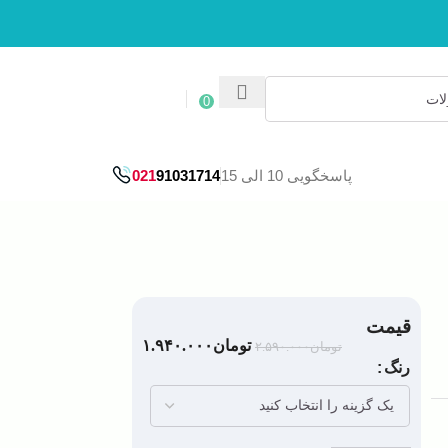
ورود / ثبت نام
0
پاسخگویی 10 الی 15
91031714
021
قیمت
تومان
۱.۹۴۰.۰۰۰
تومان
۲.۵۹۰.۰۰۰
رنگ