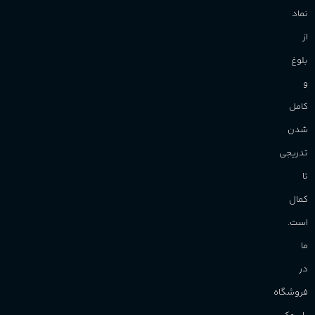
نماد
از
بلوغ
و
کامل
شدن
تدریجی
تا
کمال
است.
ما
در
فروشگاه