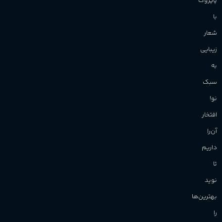
پاپروک
با
شعار
زیبایی
به
سبک
نو!
افتخار
آن‌را
داریم
تا
نوید
بهترین‌ها
را