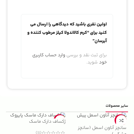
اولین نفری باشید که دیدگاهی را ارسال می
کنید برای “کرم کالاندولا کیلز مرطوب کننده و
آبرسان”
برای ثبت نقد و بررسی
وارد حساب کاربری
خود
شوید.
سایر محصولات
5%
-22%
-13%
ژکساف دارک ماسک
سانچز آناون اسمل (سانچز
ادو
(11)