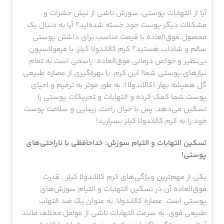
آیا از التهابات پوستی، سوزش ناشی از نیش حشرات و
مشکلات دیگر پوست خود خسته شده‌اید؟ آیا به دنبال یک
محصول فوق‌العاده با قیمت مناسب برای داشتن پوستی
سالم و شاداب هستید؟ کرم کالاندولا کیلز، با فرمولاسیون
بی‌نظیر و خواص درمانی فوق‌العاده، پاسخی است به تمام
نیازهای پوستی شما! این کرم، با بهره‌گیری از عصاره طبیعی
گل همیشه بهار (کالاندولا)، به طور موثر به ترمیم و احیای
پوست شما کمک کرده و التهابات و تحریکات پوستی را
تسکین می‌دهد. پس با خیال راحت، زیبایی و سلامت پوست
خود را به کرم کالاندولا کیلز بسپارید!
تسکین التهابات و التیام سوزش: خداحافظی با ناراحتی‌های
پوستی!
یکی از مهم‌ترین ویژگی‌های کرم کالاندولا کیلز ، قدرت
فوق‌العاده آن در تسکین التهابات و التیام سوزش‌های
پوستی است. عصاره کالاندولا، به عنوان یک ضد التهاب
طبیعی قوی، به سرعت التهابات ناشی از عوامل مختلف مانند