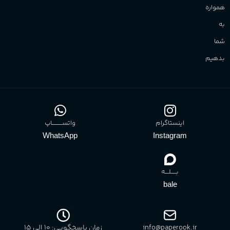
همواره
به
شما
بدهیم
اینستاگرام
واتســــــــــاپ
WhatsApp
Instagram
بـــــلــــه
bale
info@paperook.ir
زمان پاسخگویی: 10 الی ۱5