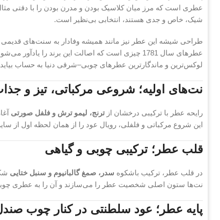
عطری است که مرز میان کلاسیک بودن و مدرن بودن را با دقتی مثال‌ز
شیک، خاص و جدی هستند، انتخابی بی‌نظیر است.
طراحی شیشه این عطر نیز مانند همیشه وفادار به سنت‌های قدیمی بر
عطرهای سال 1781 چیزی است که اصالت این برند را یادآ
لوکس‌ترین و ماندگارترین عطرهای چوبی–شرقی دنیا به حساب بیاید.
نت‌های اولیه؛ شروعی مرکباتی، تیز و جذا
رایحه عطر با ترکیبی درخشان از
ترنج، لیمو ترش و فلفل صورتی
آغاز
این شروع مرکباتی و فلفلی، رویال عود را از همان لحظه اول از سا
قلب عطر؛ ترکیبی چوبی و گیاهی
در قلب عطر، ترکیب باشکوه
سدر، صمغ گالبانیوم و سنبل ختایی
شکل
نت‌ها ستون اصلی شخصیت عطر را می‌سازند و آن را به عطری چوبی–
پایه عطر؛ عود سلطنتی در کنار چوب صند