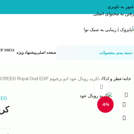
عبور به ناوبری
رفتن به محتوای اصلی
صفحه اصلی
پیشنهاد ویژه
دسته بندی محصولات
خانه
عطر و ادکلن
کرید رویال عود ادو پرفیوم CREED Royal Oud EDP
بزرگنمایی تصویر
EED
-6%