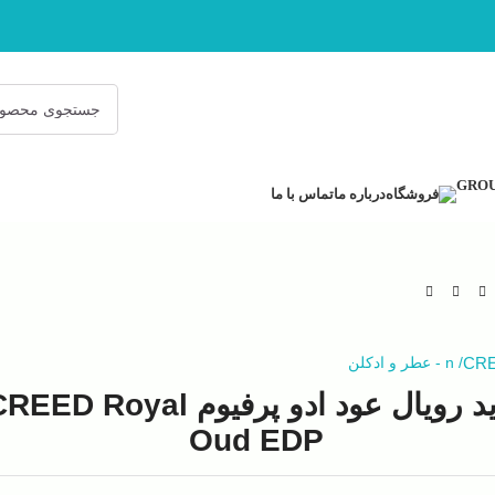
فروشگاه
درباره ما
تماس با ما
CR
/
n
-
عطر و ادکلن
کرید رویال عود ادو پرفیوم EED Royal
Oud EDP