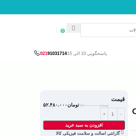
ورود / ثبت نام
0
پاسخگویی 10 الی 15
91031714
021
قیمت
تومان
۵۲.۴۸۰.۰۰۰
تومان
۵۶.۰۰۰.۰۰۰
CR
افزودن به سبد خرید
گارانتی اصالت و سلامت فیزیکی کالا