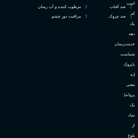
گ
است
ضد آفتاب
مرطوب کننده و آب رسان
میوه ای
گروه بویایی
که
ضد چروک
مراقبت دور چشم
PA_
یک
بالا
ماندگاری
دهه
ن
ش
خدمت‌رسان
مناسب برای
ع
شماست.
آقایان
,
خانم ها
پاپروک
(به
Sanchez
برند
معنی
پروانه)
یک
نماد
از
بلوغ