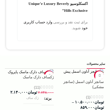
اکسکلوسیو Unique’e Luxury Beverly
Hills Exclusive”
برای ثبت نقد و بررسی
وارد حساب کاربری
خود
شوید.
سایر محصولات
5%
-22%
-13%
ژکساف دارک ماسک
سانچز آناون اسمل (سانچز
ادو
مشکی)
داوینچ
(11)
تومان
۲.۱۴۰.۰۰۰
۲.۷۴۸.۰۰۰
(1)
ژک ساف
برند
تومان
۱۰.۵۰۰.۰۰۰
–
۰۰۰
تومان
۸۵۹.۰۰۰
ب