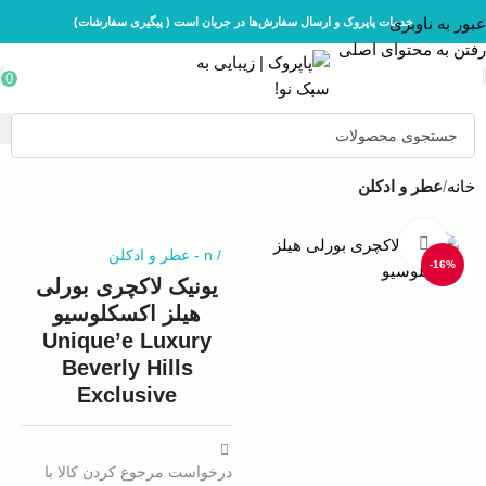
عبور به ناوبری
خدمات پاپروک و ارسال سفارش‌ها در جریان است ( پیگیری سفارشات)
رفتن به محتوای اصلی
0
خانه
عطر و ادکلن
بزرگنمایی تصویر
/
n
-
عطر و ادکلن
-16%
یونیک لاکچری بورلی
هیلز اکسکلوسیو
Unique’e Luxury
Beverly Hills
Exclusive
درخواست مرجوع کردن کالا با