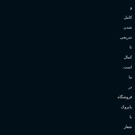
و
کامل
شدن
تدریجی
تا
کمال
است.
ما
در
فروشگاه
پاپروک
با
شعار