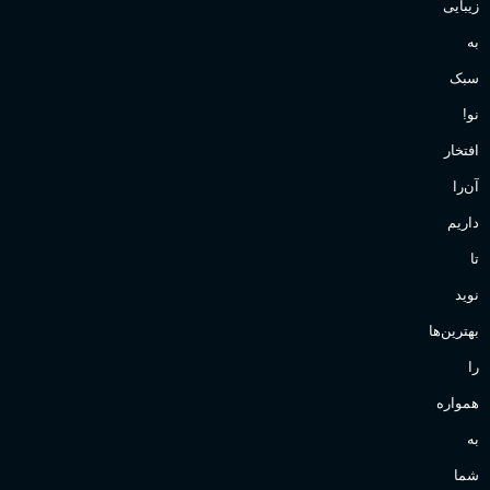
زیبایی
به
سبک
نو!
افتخار
آن‌را
داریم
تا
نوید
بهترین‌ها
را
همواره
به
شما