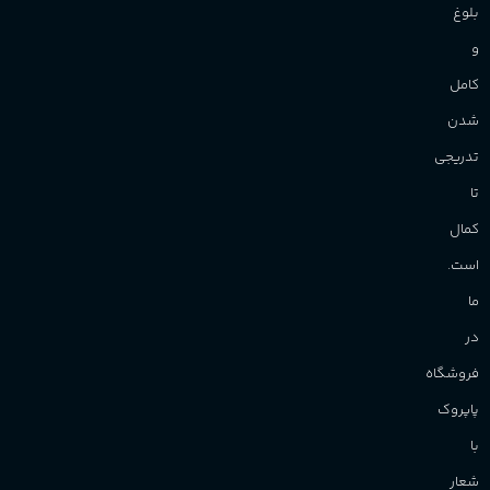
بلوغ
و
کامل
شدن
تدریجی
تا
کمال
است.
ما
در
فروشگاه
پاپروک
با
شعار