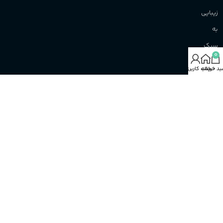
زیبایی
به
سبک
0
نو!
د خرید
خانه
حساب کاربری من
افتخار
آن‌را
داریم
تا
نوید
بهترین‌ها
را
همواره
به