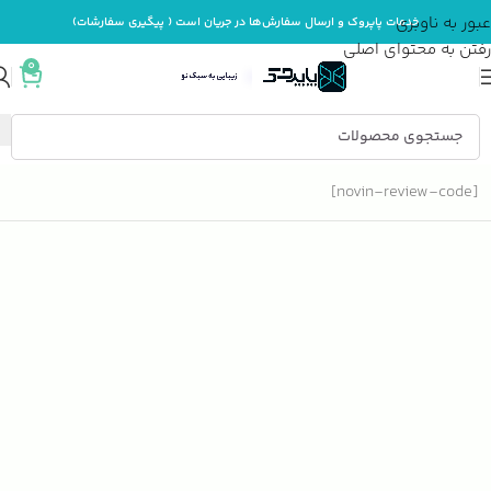
عبور به ناوبری
خدمات پاپروک و ارسال سفارش‌ها در جریان است ( پیگیری سفارشات)
رفتن به محتوای اصلی
0
[novin-review-code]