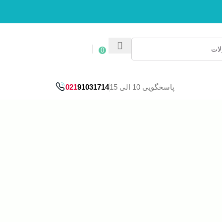
ورود / ثبت نام
0
پاسخگویی 10 الی 15
91031714
021