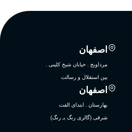
اصفهان
مرداویج . خیابان شیخ کلینی .
بین استقلال و رسالت
اصفهان
بهارستان . ابتدای الفت
شرقی (گالری رنگ بـ رنگ)