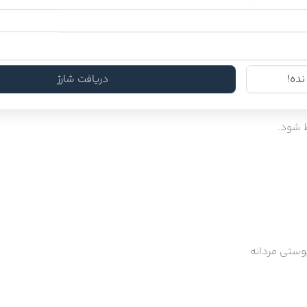
باید به ترتیب و با محصولات مخصوص به نوع پوست انجام شوند.
الکل و حاوی مواد طبیعی باشند تا پوست را آسیب نرسانند.
ده!
دریافت شارژ
ظ شود.