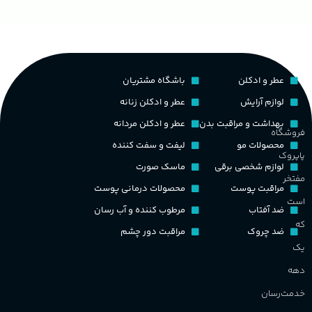
ح
چوبی میوه‌ای مرکباتی
پخش بو
عالی
م
PA_بخش-بو
کشور مبدا برند
فرانسه
عطر و ادکلن
باشگاه مشتریان
م
میوه‌ها و مرکبات، وانیل،
نت‌های چوبی
طبع
تلخ
,
گرم
لوازم آرایش
عطر و ادکلن زنانه
ط
بهداشت و مراقبت بدن
عطر و ادکلن مردانه
فروشگاه
غلظت
محصولات مو
لیفت و سفت کننده
پاپروک
گ
لوازم شخصی برقی
ماسک صورت
مفتخر
اکسترکت دو پرفیوم
مراقبت پوست
محصولات درمانی پوست
گ
است
ضد آفتاب
مرطوب کننده و آب رسان
گروه بویایی
میوه ای
که
ضد چروک
مراقبت دور چشم
PA_
یک
ماندگاری
بالا
دهه
ن
ش
خدمت‌رسان
مناسب برای
م