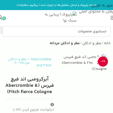
عبور به ناوبری
خدمات پاپروک و ارسال سفارش‌ها در جریان است ( پیگیری سفارشات)
رفتن به محتوای اصلی
0
خانه
عطر و ادکلن
عطر و ادکلن مردانه
Abercrombie
/
عطر و ادکلن
-2%
مردانه
-
n
بزرگنمایی تصویر
and Fitch
آبرکرومبی اند فیچ
فیرس (Abercrombie &
Fitch fierce Cologne)
درخواست مرجوع کردن کالا با