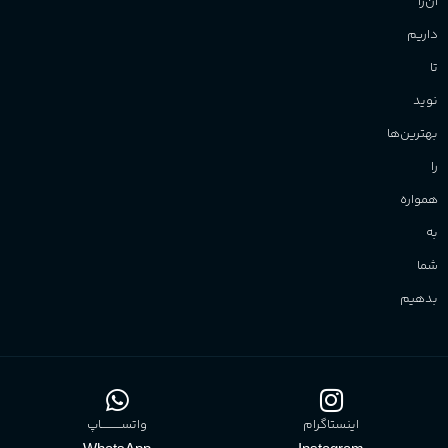
آن‌را
داریم
تا
نوید
بهترین‌ها
را
همواره
به
شما
بدهیم
اینستاگرام
واتســــــــــاپ