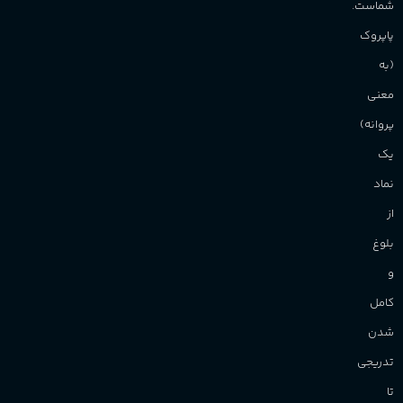
شماست.
آقایان
,
خانم ها
پاپروک
(به
برند
Sanchez
معنی
پروانه)
یک
نماد
از
بلوغ
و
کامل
شدن
تدریجی
تا