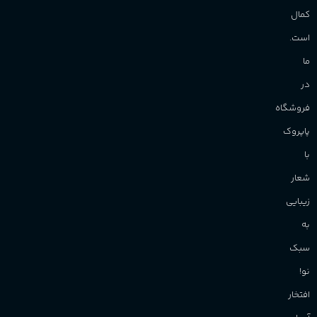
کمال
است.
ما
در
فروشگاه
پاپروک
با
شعار
زیبایی
به
سبک
نو!
افتخار